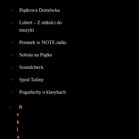
Piątkowa Domówka
Lubert – Z miłości do
muzyki
Poranek w NOTE.radio
Sobota na Piątke
Soundcheck
Spod Taśmy
Pogaduchy o klasykach
R
e
k
l
a