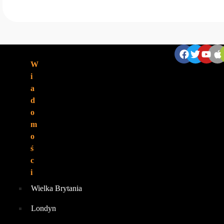
ZNAJDZIESZ NAS:
W
i
a
d
o
m
o
ś
c
i
Wielka Brytania
Londyn