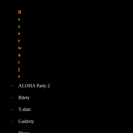
R
e
z
e
r
w
a
c
j
e
ALOHA Party 2
Bilety
T-shirt
Gadżety