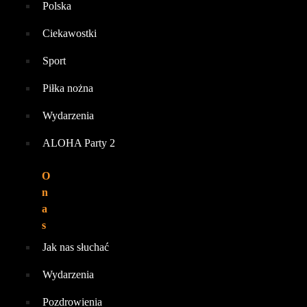
Polska
Ciekawostki
Sport
Piłka nożna
Wydarzenia
ALOHA Party 2
O
n
a
s
Jak nas słuchać
Wydarzenia
Pozdrowienia