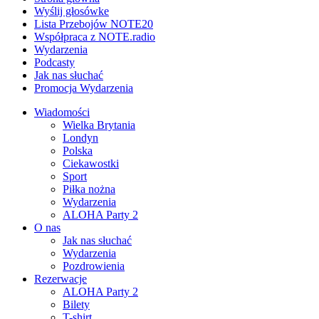
Wyślij głosówke
Lista Przebojów NOTE20
Współpraca z NOTE.radio
Wydarzenia
Podcasty
Jak nas słuchać
Promocja Wydarzenia
Wiadomości
Wielka Brytania
Londyn
Polska
Ciekawostki
Sport
Piłka nożna
Wydarzenia
ALOHA Party 2
O nas
Jak nas słuchać
Wydarzenia
Pozdrowienia
Rezerwacje
ALOHA Party 2
Bilety
T-shirt