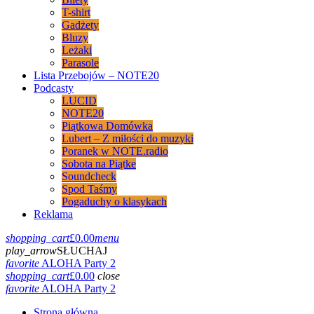
T-shirt
Gadżety
Bluzy
Leżaki
Parasole
Lista Przebojów – NOTE20
Podcasty
LUCID
NOTE20
Piątkowa Domówka
Lubert – Z miłości do muzyki
Poranek w NOTE.radio
Sobota na Piątke
Soundcheck
Spod Taśmy
Pogaduchy o klasykach
Reklama
shopping_cart
£
0.00
menu
play_arrow
SŁUCHAJ
favorite
ALOHA Party 2
shopping_cart
£
0.00
close
favorite
ALOHA Party 2
Strona główna