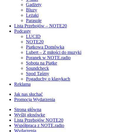
Gadżety
Bluzy
Leżaki
Parasole
Lista Przebojów – NOTE20
Podcasty
LUCID
NOTE20
Piątkowa Domówka
Lubert – Z miłości do muzyki
Poranek w NOTE.radio
Sobota na Piątke
Soundcheck
Spod Taśmy
Pogaduchy o klasykach
Reklama
Jak nas słuchać
Promocja Wydarzenia
Strona główna
Wyślij głosówke
Lista Przebojów NOTE20
Współpraca z NOTE.radio
Wydarzenia