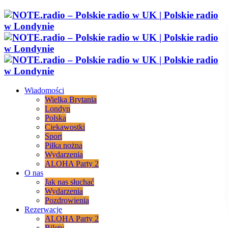
Wiadomości
Wielka Brytania
Londyn
Polska
Ciekawostki
Sport
Piłka nożna
Wydarzenia
ALOHA Party 2
O nas
Jak nas słuchać
Wydarzenia
Pozdrowienia
Rezerwacje
ALOHA Party 2
Bilety