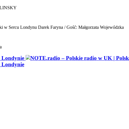
ELINSKY
ki w Sercu Londynu
Darek Faryna / Gość: Małgorzata Wojewódzka
a