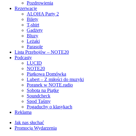
Pozdrowienia
Rezerwacje
ALOHA Party 2
Bilety
T-shirt
Gadżety
Bluzy
Leżaki
Parasole
Lista Przebojów – NOTE20
Podcasty
LUCID
NOTE20
Piątkowa Domówka
Lubert – Z miłości do muzyki
Poranek w NOTE.radio
Sobota na Piątke
Soundcheck
Spod Taśmy
Pogaduchy o klasykach
Reklama
Jak nas słuchać
Promocja Wydarzenia