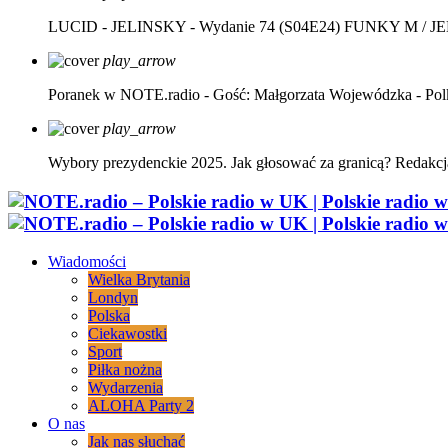
LUCID - JELINSKY - Wydanie 74 (S04E24)
FUNKY M / J
play_arrow
Poranek w NOTE.radio - Gość: Małgorzata Wojewódzka - Pol
play_arrow
Wybory prezydenckie 2025. Jak głosować za granicą?
Redakcj
Wiadomości
Wielka Brytania
Londyn
Polska
Ciekawostki
Sport
Piłka nożna
Wydarzenia
ALOHA Party 2
O nas
Jak nas słuchać