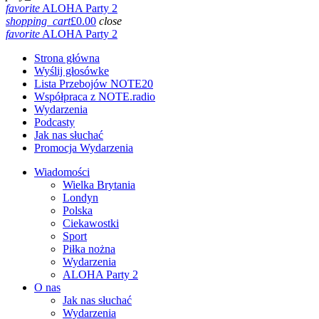
favorite
ALOHA Party 2
shopping_cart
£
0.00
close
favorite
ALOHA Party 2
Strona główna
Wyślij głosówke
Lista Przebojów NOTE20
Współpraca z NOTE.radio
Wydarzenia
Podcasty
Jak nas słuchać
Promocja Wydarzenia
Wiadomości
Wielka Brytania
Londyn
Polska
Ciekawostki
Sport
Piłka nożna
Wydarzenia
ALOHA Party 2
O nas
Jak nas słuchać
Wydarzenia