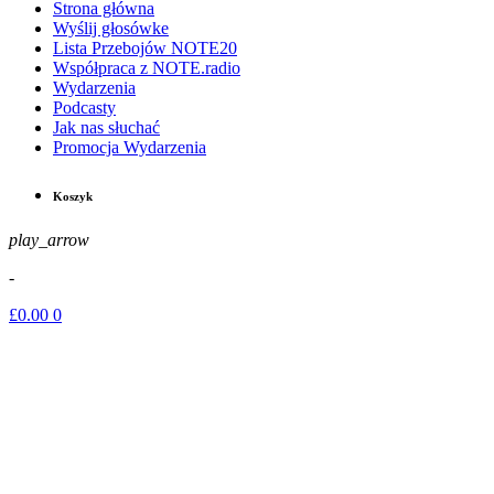
Strona główna
Wyślij głosówke
Lista Przebojów NOTE20
Współpraca z NOTE.radio
Wydarzenia
Podcasty
Jak nas słuchać
Promocja Wydarzenia
Koszyk
play_arrow
-
£
0.00
0