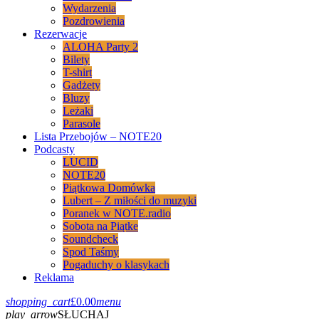
Wydarzenia
Pozdrowienia
Rezerwacje
ALOHA Party 2
Bilety
T-shirt
Gadżety
Bluzy
Leżaki
Parasole
Lista Przebojów – NOTE20
Podcasty
LUCID
NOTE20
Piątkowa Domówka
Lubert – Z miłości do muzyki
Poranek w NOTE.radio
Sobota na Piątke
Soundcheck
Spod Taśmy
Pogaduchy o klasykach
Reklama
shopping_cart
£
0.00
menu
play_arrow
SŁUCHAJ