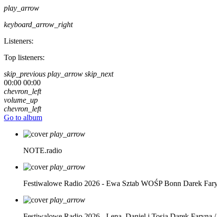
play_arrow
keyboard_arrow_right
Listeners:
Top listeners:
skip_previous
play_arrow
skip_next
00:00
00:00
chevron_left
volume_up
chevron_left
Go to album
play_arrow
NOTE.radio
play_arrow
Festiwalowe Radio 2026 - Ewa Sztab WOŚP Bonn
Darek Far
play_arrow
Festiwalowe Radio 2026 - Lena, Daniel i Tosia
Darek Faryna /