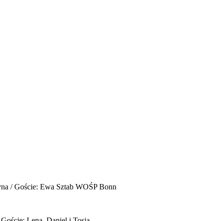
yna / Goście: Ewa Sztab WOŚP Bonn
 Goście: Lena, Daniel i Tosia