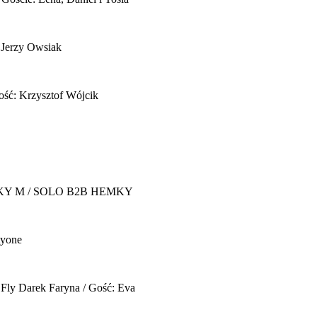
 Jerzy Owsiak
ość: Krzysztof Wójcik
Y M / SOLO B2B HEMKY
yone
 Fly
Darek Faryna / Gość: Eva