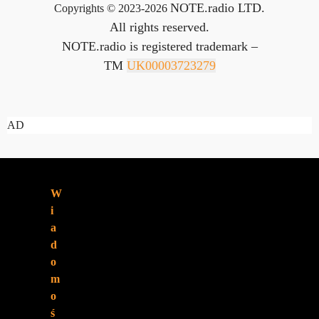
NOTE.radio LTD.
Copyrights © 2023-2026
All rights reserved.
NOTE.radio is registered trademark –
TM
UK00003723279
AD
ZNAJDZIESZ
W
NAS:
i
a
d
o
m
o
ś