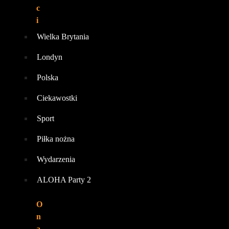
c
i
Wielka Brytania
Londyn
Polska
Ciekawostki
Sport
Piłka nożna
Wydarzenia
ALOHA Party 2
O
n
a