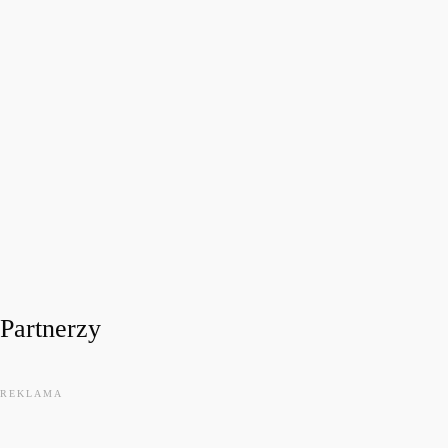
FESTIWALOWE RADIO 2026
Festiwalowe Radio 2026 – Ewa Sztab WOŚP Bonn
today
31 LIPCA, 2026
11
Partnerzy