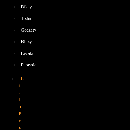
Bilety
T-shirt
Gadżety
Bluzy
Leżaki
Parasole
L
i
s
t
a
P
r
z