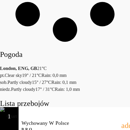
Pogoda
London, ENG, GB
21°C
pt.
Clear sky
19° / 21°C
Rain: 0,0 mm
sob.
Partly cloudy
15° / 27°C
Rain: 0,1 mm
niedz.
Partly cloudy
17° / 31°C
Rain: 1,0 mm
Lista przebojów
1
Wychowany W Polsce
ad
B.R.O