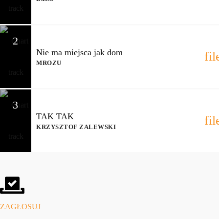
2
Nie ma miejsca jak dom
fi
MROZU
3
TAK TAK
fi
KRZYSZTOF ZALEWSKI
ZAGŁOSUJ