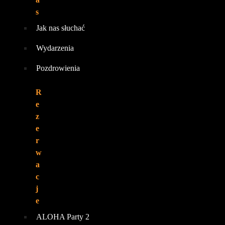
s
Jak nas słuchać
Wydarzenia
Pozdrowienia
R
e
z
e
r
w
a
c
j
e
ALOHA Party 2