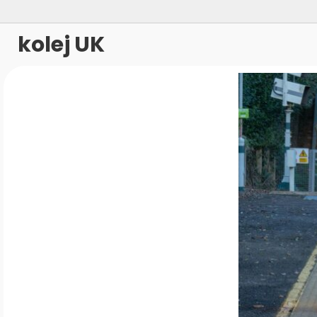
kolej UK