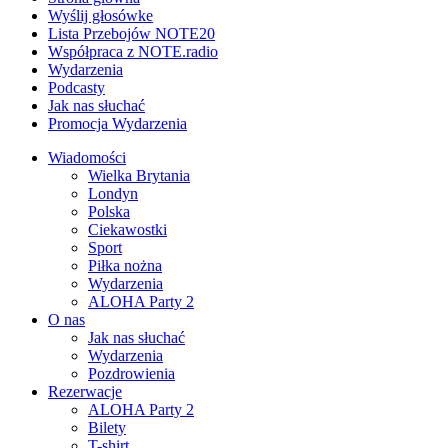
Wyślij głosówke
Lista Przebojów NOTE20
Współpraca z NOTE.radio
Wydarzenia
Podcasty
Jak nas słuchać
Promocja Wydarzenia
Wiadomości
Wielka Brytania
Londyn
Polska
Ciekawostki
Sport
Piłka nożna
Wydarzenia
ALOHA Party 2
O nas
Jak nas słuchać
Wydarzenia
Pozdrowienia
Rezerwacje
ALOHA Party 2
Bilety
T-shirt