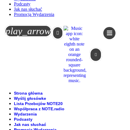
Podcasty
Jak nas słuchać
Promocja Wydarzenia
Koszyk
play_arrow
Strona główna
Wyślij głosówke
Lista Przebojów NOTE20
Współpraca z NOTE.radio
Wydarzenia
Podcasty
Jak nas słuchać
Promocja Wydarzenia