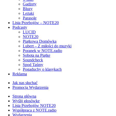
Gadżety
Bluzy
Leżaki
Parasole
Lista Przebojów – NOTE20
Podcasty
LUCID
NOTE20
Piątkowa Domówka
Lubert – Z miłości do muzyki
Poranek w NOTE.radio
Sobota na Piątke
Soundcheck
Spod Taśmy
Pogaduchy o klasykach
Reklama
Jak nas słuchać
Promocja Wydarzenia
Strona główna
Wyślij głosówke
Lista Przebojów NOTE20
Współpraca z NOTE.radio
Wydarzenia