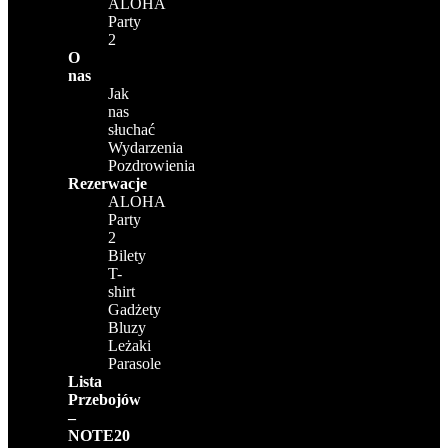
ALOHA
Party
2
O
nas
Jak
nas
słuchać
Wydarzenia
Pozdrowienia
Rezerwacje
ALOHA
Party
2
Bilety
T-
shirt
Gadżety
Bluzy
Leżaki
Parasole
Lista
Przebojów
–
NOTE20