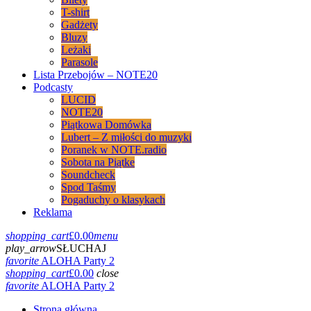
T-shirt
Gadżety
Bluzy
Leżaki
Parasole
Lista Przebojów – NOTE20
Podcasty
LUCID
NOTE20
Piątkowa Domówka
Lubert – Z miłości do muzyki
Poranek w NOTE.radio
Sobota na Piątke
Soundcheck
Spod Taśmy
Pogaduchy o klasykach
Reklama
shopping_cart
£
0.00
menu
play_arrow
SŁUCHAJ
favorite
ALOHA Party 2
shopping_cart
£
0.00
close
favorite
ALOHA Party 2
Strona główna