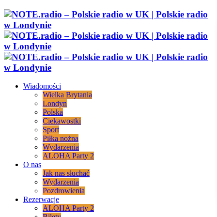
Wiadomości
Wielka Brytania
Londyn
Polska
Ciekawostki
Sport
Piłka nożna
Wydarzenia
ALOHA Party 2
O nas
Jak nas słuchać
Wydarzenia
Pozdrowienia
Rezerwacje
ALOHA Party 2
Bilety