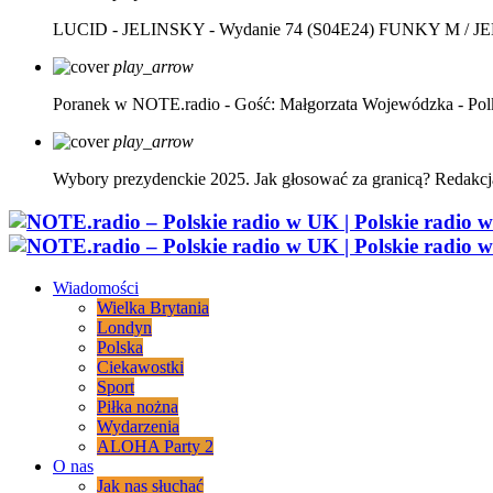
LUCID - JELINSKY - Wydanie 74 (S04E24)
FUNKY M / J
play_arrow
Poranek w NOTE.radio - Gość: Małgorzata Wojewódzka - Pol
play_arrow
Wybory prezydenckie 2025. Jak głosować za granicą?
Redakcj
Wiadomości
Wielka Brytania
Londyn
Polska
Ciekawostki
Sport
Piłka nożna
Wydarzenia
ALOHA Party 2
O nas
Jak nas słuchać