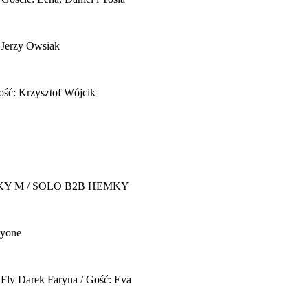
 Jerzy Owsiak
ość: Krzysztof Wójcik
Y M / SOLO B2B HEMKY
yone
 Fly
Darek Faryna / Gość: Eva