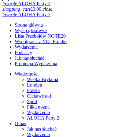
favorite
ALOHA Party 2
shopping_cart
£
0.00
close
favorite
ALOHA Party 2
Strona główna
Wyślij głosówke
Lista Przebojów NOTE20
Współpraca z NOTE.radio
Wydarzenia
Podcasty
Jak nas słuchać
Promocja Wydarzenia
Wiadomości
Wielka Brytania
Londyn
Polska
Ciekawostki
Sport
Piłka nożna
Wydarzenia
ALOHA Party 2
O nas
Jak nas słuchać
Wydarzenia