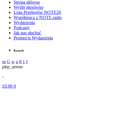
Strona główna
Wyślij głosówke
Lista Przebojów NOTE20
Współpraca z NOTE.radio
Wydarzenia
Podcasty
Jak nas słuchać
Promocja Wydarzenia
Koszyk
play_arrow
-
£
0.00
0