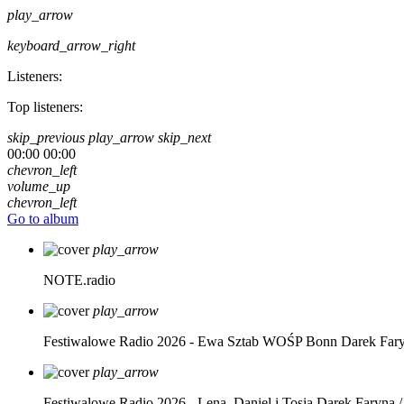
play_arrow
keyboard_arrow_right
Listeners:
Top listeners:
skip_previous
play_arrow
skip_next
00:00
00:00
chevron_left
volume_up
chevron_left
Go to album
play_arrow
NOTE.radio
play_arrow
Festiwalowe Radio 2026 - Ewa Sztab WOŚP Bonn
Darek Far
play_arrow
Festiwalowe Radio 2026 - Lena, Daniel i Tosia
Darek Faryna /