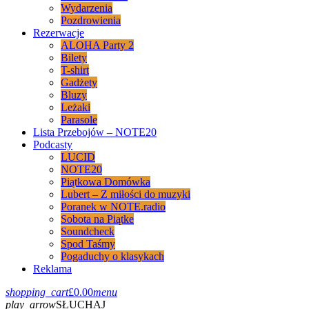
Wydarzenia
Pozdrowienia
Rezerwacje
ALOHA Party 2
Bilety
T-shirt
Gadżety
Bluzy
Leżaki
Parasole
Lista Przebojów – NOTE20
Podcasty
LUCID
NOTE20
Piątkowa Domówka
Lubert – Z miłości do muzyki
Poranek w NOTE.radio
Sobota na Piątke
Soundcheck
Spod Taśmy
Pogaduchy o klasykach
Reklama
shopping_cart
£
0.00
menu
play_arrow
SŁUCHAJ