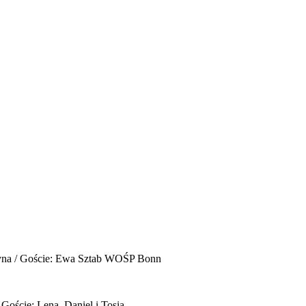
yna / Goście: Ewa Sztab WOŚP Bonn
 Goście: Lena, Daniel i Tosia