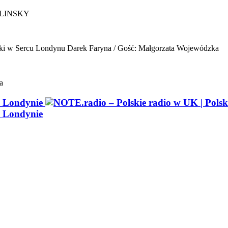
ELINSKY
ki w Sercu Londynu
Darek Faryna / Gość: Małgorzata Wojewódzka
a