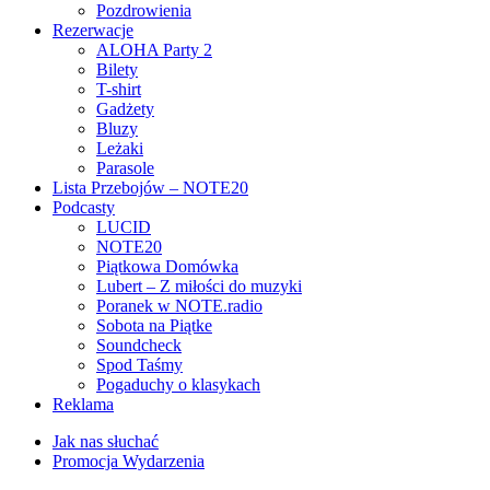
Pozdrowienia
Rezerwacje
ALOHA Party 2
Bilety
T-shirt
Gadżety
Bluzy
Leżaki
Parasole
Lista Przebojów – NOTE20
Podcasty
LUCID
NOTE20
Piątkowa Domówka
Lubert – Z miłości do muzyki
Poranek w NOTE.radio
Sobota na Piątke
Soundcheck
Spod Taśmy
Pogaduchy o klasykach
Reklama
Jak nas słuchać
Promocja Wydarzenia