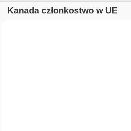
Kanada członkostwo w UE