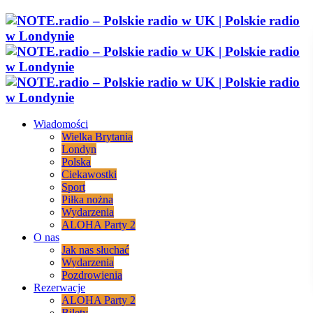
Wiadomości
Wielka Brytania
Londyn
Polska
Ciekawostki
Sport
Piłka nożna
Wydarzenia
ALOHA Party 2
O nas
Jak nas słuchać
Wydarzenia
Pozdrowienia
Rezerwacje
ALOHA Party 2
Bilety