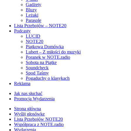
Gadżety
Bluzy
Leżaki
Parasole
Lista Przebojów – NOTE20
Podcasty
LUCID
NOTE20
Piątkowa Domówka
Lubert – Z miłości do muzyki
Poranek w NOTE.radio
Sobota na Piątke
Soundcheck
Spod Taśmy
Pogaduchy o klasykach
Reklama
Jak nas słuchać
Promocja Wydarzenia
Strona główna
Wyślij głosówke
Lista Przebojów NOTE20
Współpraca z NOTE.radio
Wydarzenia