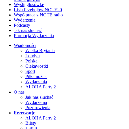
Wyślij głosówke
Lista Przebojów NOTE20
Współpraca z NOTE.radio
Wydarzenia
Podcasty
Jak nas słuchać
Promocja Wydarzenia
Wiadomości
Wielka Brytania
Londyn
Polska
Ciekawostki
Sport
Piłka nożna
Wydarzenia
ALOHA Party 2
O nas
Jak nas słuchać
Wydarzenia
Pozdrowienia
Rezerwacje
ALOHA Party 2
Bilety
T-shirt