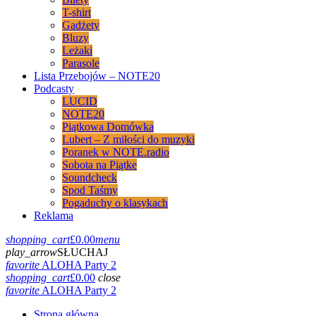
T-shirt
Gadżety
Bluzy
Leżaki
Parasole
Lista Przebojów – NOTE20
Podcasty
LUCID
NOTE20
Piątkowa Domówka
Lubert – Z miłości do muzyki
Poranek w NOTE.radio
Sobota na Piątke
Soundcheck
Spod Taśmy
Pogaduchy o klasykach
Reklama
shopping_cart
£
0.00
menu
play_arrow
SŁUCHAJ
favorite
ALOHA Party 2
shopping_cart
£
0.00
close
favorite
ALOHA Party 2
Strona główna