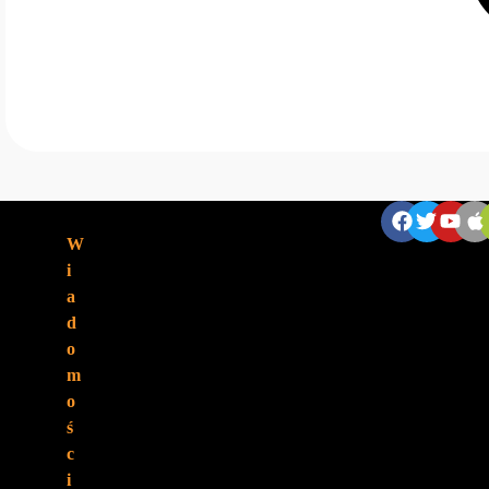
ZNAJDZIESZ NAS:
W
i
a
d
o
m
o
ś
c
i