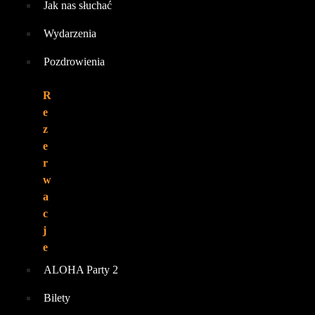
Jak nas słuchać
Wydarzenia
Pozdrowienia
R
e
z
e
r
w
a
c
j
e
ALOHA Party 2
Bilety