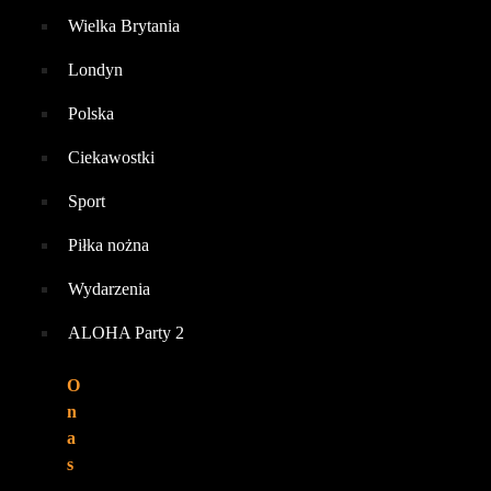
Wielka Brytania
Londyn
Polska
Ciekawostki
Sport
Piłka nożna
Wydarzenia
ALOHA Party 2
O
n
a
s