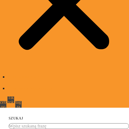
Jak nas słuchać
Promocja Wydarzenia
Fa
Tik
Ins
ceb
tok
tag
oo
ra
k
m
SZUKAJ