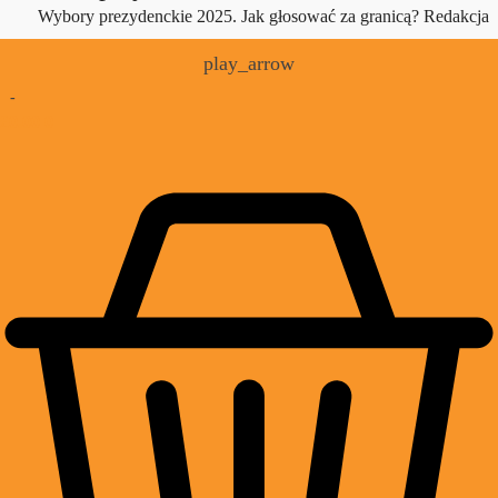
Wybory prezydenckie 2025. Jak głosować za granicą?
Redakcja
play_arrow
-
£
0.00
0