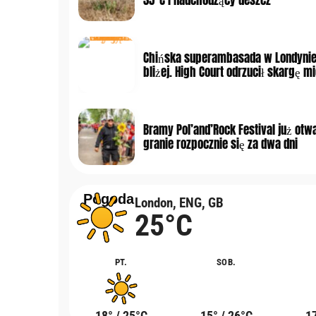
Chińska superambasada w Londynie
bliżej. High Court odrzucił skargę 
Bramy Pol’and’Rock Festival już otwa
granie rozpocznie się za dwa dni
Pogoda
London, ENG, GB
25°C
PT.
SOB.
18° / 25°C
15° / 26°C
17