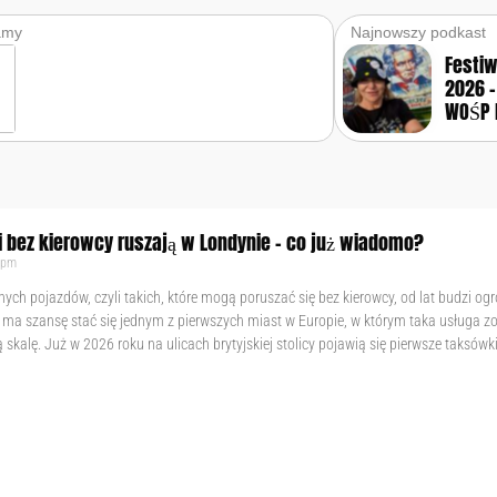
amy
Najnowszy podkast
Festi
2026 –
WOŚP 
 bez kierowcy ruszają w Londynie – co już wiadomo?
 pm
ch pojazdów, czyli takich, które mogą poruszać się bez kierowcy, od lat budzi o
 ma szansę stać się jednym z pierwszych miast w Europie, w którym taka usługa z
kalę. Już w 2026 roku na ulicach brytyjskiej stolicy pojawią się pierwsze taksówk