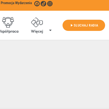
Promocja Wydarzenia
play_arrow
SŁUCHAJ RADIA
spółpraca
Więcej