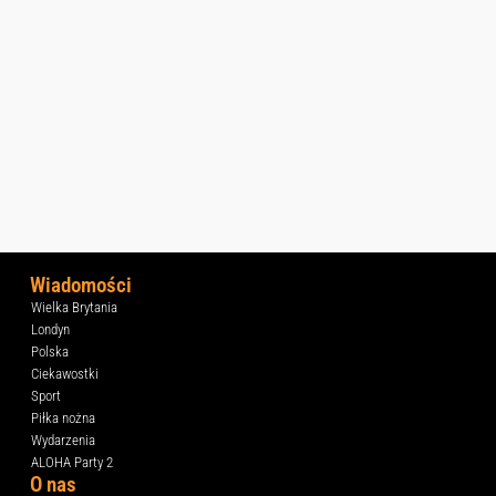
Wiadomości
Wielka Brytania
Londyn
Polska
Ciekawostki
Sport
Piłka nożna
Wydarzenia
ALOHA Party 2
O nas