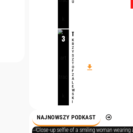
U
a
m
i
e
j
T
s
3
A
K
c
R
K
a
Z
T
Y
j
S
A
Z
a
T
K
file_download
k
O
F
d
Z
o
A
L
m
E
W
S
K
I
NAJNOWSZY PODKAST