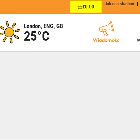
Jak nas słuchać
£
0.00
London, ENG, GB
25°C
Wiadomości
W