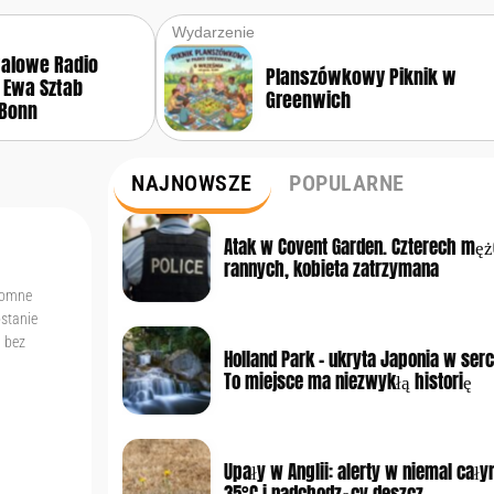
Wydarzenie
walowe Radio
Planszówkowy Piknik w
 Ewa Sztab
Greenwich
Bonn
NAJNOWSZE
POPULARNE
Atak w Covent Garden. Czterech mę
rannych, kobieta zatrzymana
gromne
ostanie
i bez
Holland Park – ukryta Japonia w ser
To miejsce ma niezwykłą historię
Upały w Anglii: alerty w niemal cały
35°C i nadchodzący deszcz