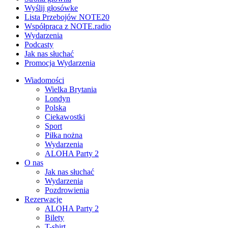
Wyślij głosówke
Lista Przebojów NOTE20
Współpraca z NOTE.radio
Wydarzenia
Podcasty
Jak nas słuchać
Promocja Wydarzenia
Wiadomości
Wielka Brytania
Londyn
Polska
Ciekawostki
Sport
Piłka nożna
Wydarzenia
ALOHA Party 2
O nas
Jak nas słuchać
Wydarzenia
Pozdrowienia
Rezerwacje
ALOHA Party 2
Bilety
T-shirt