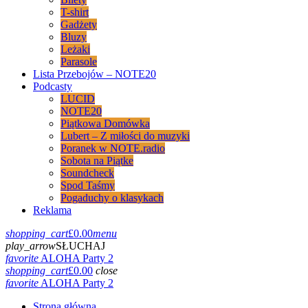
T-shirt
Gadżety
Bluzy
Leżaki
Parasole
Lista Przebojów – NOTE20
Podcasty
LUCID
NOTE20
Piątkowa Domówka
Lubert – Z miłości do muzyki
Poranek w NOTE.radio
Sobota na Piątke
Soundcheck
Spod Taśmy
Pogaduchy o klasykach
Reklama
shopping_cart
£
0.00
menu
play_arrow
SŁUCHAJ
favorite
ALOHA Party 2
shopping_cart
£
0.00
close
favorite
ALOHA Party 2
Strona główna