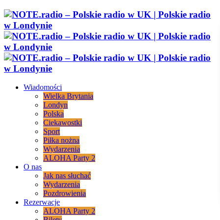
Wiadomości
Wielka Brytania
Londyn
Polska
Ciekawostki
Sport
Piłka nożna
Wydarzenia
ALOHA Party 2
O nas
Jak nas słuchać
Wydarzenia
Pozdrowienia
Rezerwacje
ALOHA Party 2
Bilety