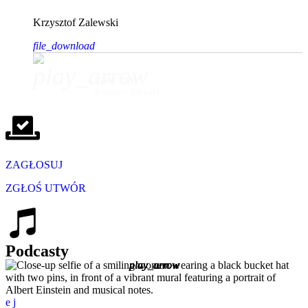
Krzysztof Zalewski
file_download
play_arrow
TAK TAK
Krzysztof Zalewski
ZAGŁOSUJ
ZGŁOŚ UTWÓR
Podcasty
play_arrow
play_arrow
play_arrow
play_arrow
play_arrow