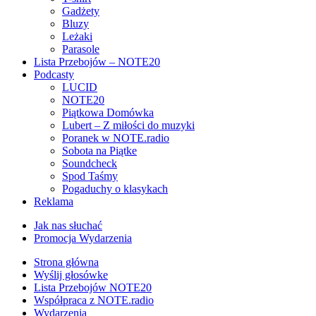
Gadżety
Bluzy
Leżaki
Parasole
Lista Przebojów – NOTE20
Podcasty
LUCID
NOTE20
Piątkowa Domówka
Lubert – Z miłości do muzyki
Poranek w NOTE.radio
Sobota na Piątke
Soundcheck
Spod Taśmy
Pogaduchy o klasykach
Reklama
Jak nas słuchać
Promocja Wydarzenia
Strona główna
Wyślij głosówke
Lista Przebojów NOTE20
Współpraca z NOTE.radio
Wydarzenia