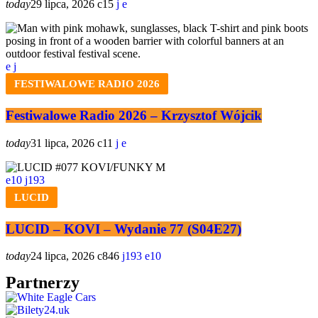
today
29 lipca, 2026
15
FESTIWALOWE RADIO 2026
Festiwalowe Radio 2026 – Krzysztof Wójcik
today
31 lipca, 2026
11
10
193
LUCID
LUCID – KOVI – Wydanie 77 (S04E27)
today
24 lipca, 2026
846
193
10
Partnerzy