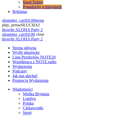
Spod Taśmy
Pogaduchy o klasykach
Reklama
shopping_cart
£
0.00
menu
play_arrow
SŁUCHAJ
favorite
ALOHA Party 2
shopping_cart
£
0.00
close
favorite
ALOHA Party 2
Strona główna
Wyślij głosówke
Lista Przebojów NOTE20
Współpraca z NOTE.radio
Wydarzenia
Podcasty
Jak nas słuchać
Promocja Wydarzenia
Wiadomości
Wielka Brytania
Londyn
Polska
Ciekawostki
Sport