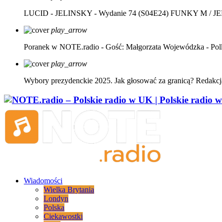
LUCID - JELINSKY - Wydanie 74 (S04E24)
FUNKY M / J
play_arrow
Poranek w NOTE.radio - Gość: Małgorzata Wojewódzka - Pol
play_arrow
Wybory prezydenckie 2025. Jak głosować za granicą?
Redakcj
Wiadomości
Wielka Brytania
Londyn
Polska
Ciekawostki