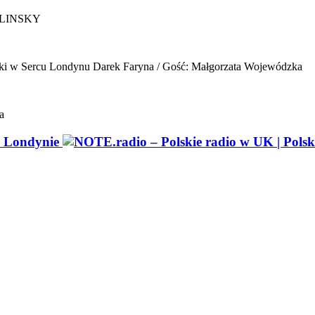
ELINSKY
ki w Sercu Londynu
Darek Faryna / Gość: Małgorzata Wojewódzka
a