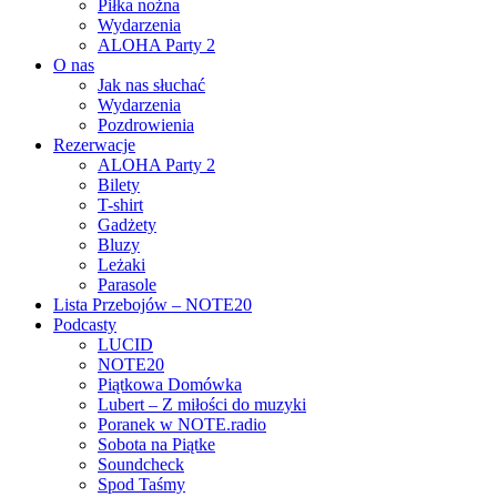
Piłka nożna
Wydarzenia
ALOHA Party 2
O nas
Jak nas słuchać
Wydarzenia
Pozdrowienia
Rezerwacje
ALOHA Party 2
Bilety
T-shirt
Gadżety
Bluzy
Leżaki
Parasole
Lista Przebojów – NOTE20
Podcasty
LUCID
NOTE20
Piątkowa Domówka
Lubert – Z miłości do muzyki
Poranek w NOTE.radio
Sobota na Piątke
Soundcheck
Spod Taśmy