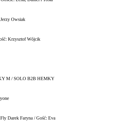
 Jerzy Owsiak
ość: Krzysztof Wójcik
Y M / SOLO B2B HEMKY
yone
 Fly
Darek Faryna / Gość: Eva