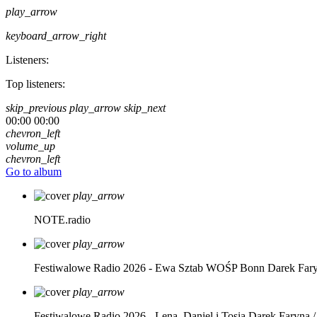
play_arrow
keyboard_arrow_right
Listeners:
Top listeners:
skip_previous
play_arrow
skip_next
00:00
00:00
chevron_left
volume_up
chevron_left
Go to album
play_arrow
NOTE.radio
play_arrow
Festiwalowe Radio 2026 - Ewa Sztab WOŚP Bonn
Darek Far
play_arrow
Festiwalowe Radio 2026 - Lena, Daniel i Tosia
Darek Faryna /