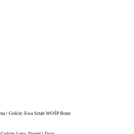
yna / Goście: Ewa Sztab WOŚP Bonn
 Goście: Lena, Daniel i Tosia