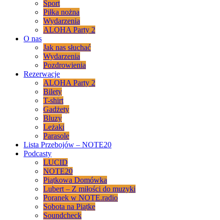
Sport
Piłka nożna
Wydarzenia
ALOHA Party 2
O nas
Jak nas słuchać
Wydarzenia
Pozdrowienia
Rezerwacje
ALOHA Party 2
Bilety
T-shirt
Gadżety
Bluzy
Leżaki
Parasole
Lista Przebojów – NOTE20
Podcasty
LUCID
NOTE20
Piątkowa Domówka
Lubert – Z miłości do muzyki
Poranek w NOTE.radio
Sobota na Piątke
Soundcheck