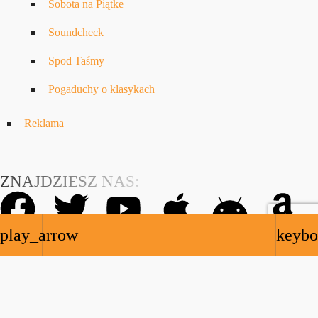
Sobota na Piątke
Soundcheck
Spod Taśmy
Pogaduchy o klasykach
Reklama
ZNAJDZIESZ NAS:
play_arrow
keybo
Copyrights © 2023-2026 NOTE.radio LTD. All rights reserved.
NOTE.radio is registred trademark – TM
UK00003723279