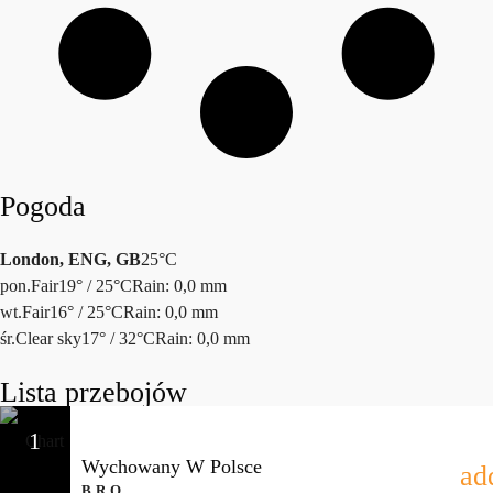
Pogoda
London, ENG, GB
25°C
pon.
Fair
19° / 25°C
Rain: 0,0 mm
wt.
Fair
16° / 25°C
Rain: 0,0 mm
śr.
Clear sky
17° / 32°C
Rain: 0,0 mm
Lista przebojów
1
Wychowany W Polsce
ad
B.R.O