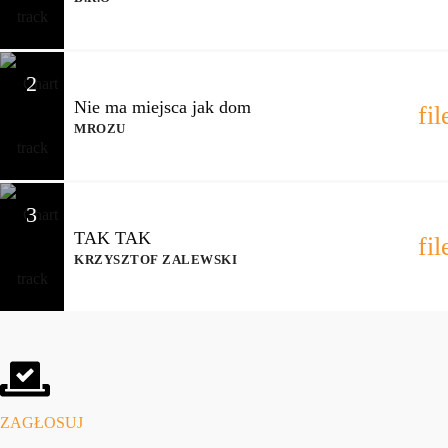
2
Nie ma miejsca jak dom
fi
MROZU
3
TAK TAK
fi
KRZYSZTOF ZALEWSKI
ZAGŁOSUJ