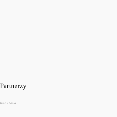
FESTIWALOWE RADIO 2026
Festiwalowe Radio 2026 – Ewa Sztab WOŚP Bonn
today
31 LIPCA, 2026
14
Partnerzy