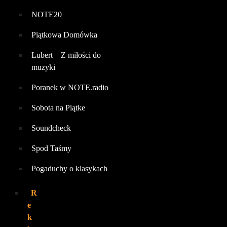
NOTE20
Piątkowa Domówka
Lubert – Z miłości do
muzyki
Poranek w NOTE.radio
Sobota na Piątke
Soundcheck
Spod Taśmy
Pogaduchy o klasykach
R
e
k