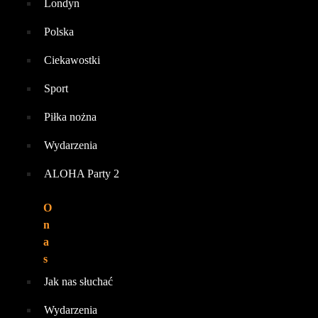
Londyn
Polska
Ciekawostki
Sport
Piłka nożna
Wydarzenia
ALOHA Party 2
O
n
a
s
Jak nas słuchać
Wydarzenia