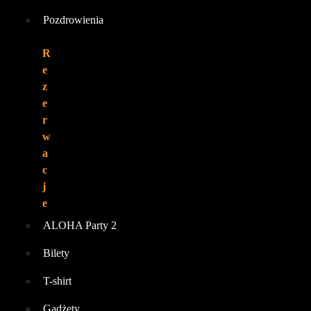
Pozdrowienia
R
e
z
e
r
w
a
c
j
e
ALOHA Party 2
Bilety
T-shirt
Gadżety