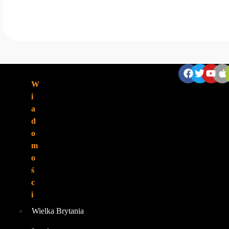
ZNAJDZIESZ NAS:
W
i
a
d
o
m
o
ś
c
i
Wielka Brytania