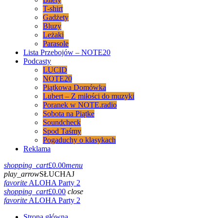
T-shirt
Gadżety
Bluzy
Leżaki
Parasole
Lista Przebojów – NOTE20
Podcasty
LUCID
NOTE20
Piątkowa Domówka
Lubert – Z miłości do muzyki
Poranek w NOTE.radio
Sobota na Piątke
Soundcheck
Spod Taśmy
Pogaduchy o klasykach
Reklama
shopping_cart
£
0.00
menu
play_arrow
SŁUCHAJ
favorite
ALOHA Party 2
shopping_cart
£
0.00
close
favorite
ALOHA Party 2
Strona główna