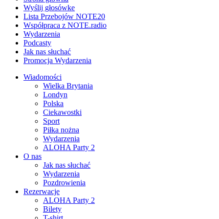
Wyślij głosówke
Lista Przebojów NOTE20
Współpraca z NOTE.radio
Wydarzenia
Podcasty
Jak nas słuchać
Promocja Wydarzenia
Wiadomości
Wielka Brytania
Londyn
Polska
Ciekawostki
Sport
Piłka nożna
Wydarzenia
ALOHA Party 2
O nas
Jak nas słuchać
Wydarzenia
Pozdrowienia
Rezerwacje
ALOHA Party 2
Bilety
T-shirt