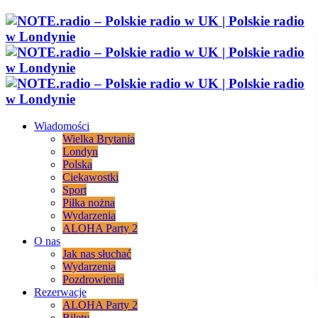
Wiadomości
Wielka Brytania
Londyn
Polska
Ciekawostki
Sport
Piłka nożna
Wydarzenia
ALOHA Party 2
O nas
Jak nas słuchać
Wydarzenia
Pozdrowienia
Rezerwacje
ALOHA Party 2
Bilety