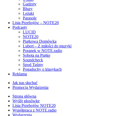
Gadżety
Bluzy
Leżaki
Parasole
Lista Przebojów – NOTE20
Podcasty
LUCID
NOTE20
Piątkowa Domówka
Lubert – Z miłości do muzyki
Poranek w NOTE.radio
Sobota na Piątke
Soundcheck
Spod Taśmy
Pogaduchy o klasykach
Reklama
Jak nas słuchać
Promocja Wydarzenia
Strona główna
Wyślij głosówke
Lista Przebojów NOTE20
Współpraca z NOTE.radio
Wydarzenia