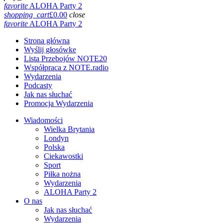
favorite
ALOHA Party 2
shopping_cart
£
0.00
close
favorite
ALOHA Party 2
Strona główna
Wyślij głosówke
Lista Przebojów NOTE20
Współpraca z NOTE.radio
Wydarzenia
Podcasty
Jak nas słuchać
Promocja Wydarzenia
Wiadomości
Wielka Brytania
Londyn
Polska
Ciekawostki
Sport
Piłka nożna
Wydarzenia
ALOHA Party 2
O nas
Jak nas słuchać
Wydarzenia