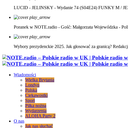
LUCID - JELINSKY - Wydanie 74 (S04E24)
FUNKY M / J
play_arrow
Poranek w NOTE.radio - Gość: Małgorzata Wojewódzka - Pol
play_arrow
Wybory prezydenckie 2025. Jak głosować za granicą?
Redakcj
Wiadomości
Wielka Brytania
Londyn
Polska
Ciekawostki
Sport
Piłka nożna
Wydarzenia
ALOHA Party 2
O nas
Jak nas słuchać