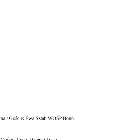
yna / Goście: Ewa Sztab WOŚP Bonn
 Goście: Lena, Daniel i Tosia