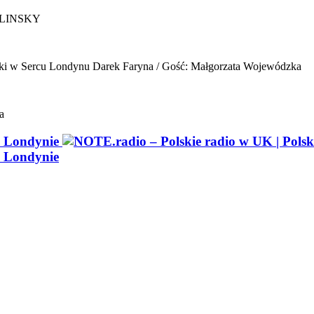
ELINSKY
ki w Sercu Londynu
Darek Faryna / Gość: Małgorzata Wojewódzka
a