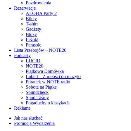
Pozdrowienia
Rezerwacje
ALOHA Party 2
Bilety
T-shirt
Gadżety
Bluzy
Leżaki
Parasole
Lista Przebojów – NOTE20
Podcasty
LUCID
NOTE20
Piątkowa Domówka
Lubert – Z miłości do muzyki
Poranek w NOTE.radio
Sobota na Piątke
Soundcheck
Spod Taśmy
Pogaduchy o klasykach
Reklama
Jak nas słuchać
Promocja Wydarzenia