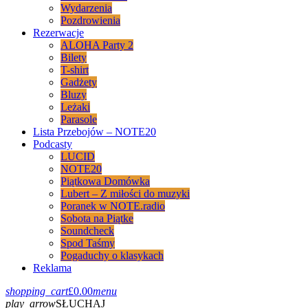
Wydarzenia
Pozdrowienia
Rezerwacje
ALOHA Party 2
Bilety
T-shirt
Gadżety
Bluzy
Leżaki
Parasole
Lista Przebojów – NOTE20
Podcasty
LUCID
NOTE20
Piątkowa Domówka
Lubert – Z miłości do muzyki
Poranek w NOTE.radio
Sobota na Piątke
Soundcheck
Spod Taśmy
Pogaduchy o klasykach
Reklama
shopping_cart
£
0.00
menu
play_arrow
SŁUCHAJ