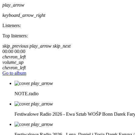
play_arrow
keyboard_arrow_right
Listeners:
Top listeners:
skip_previous
play_arrow
skip_next
00:00
00:00
chevron_left
volume_up
chevron_left
Go to album
play_arrow
NOTE.radio
play_arrow
Festiwalowe Radio 2026 - Ewa Sztab WOŚP Bonn
Darek Far
play_arrow
Festiwalowe Radio 2026 - Lena, Daniel i Tosia
Darek Faryna /