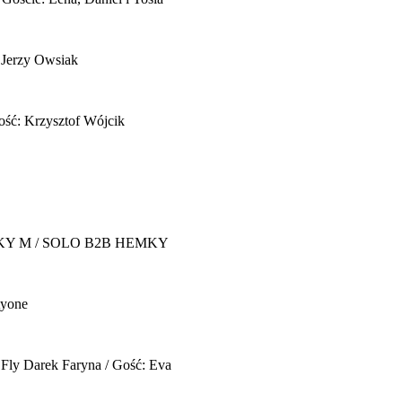
 Jerzy Owsiak
ość: Krzysztof Wójcik
Y M / SOLO B2B HEMKY
yone
 Fly
Darek Faryna / Gość: Eva