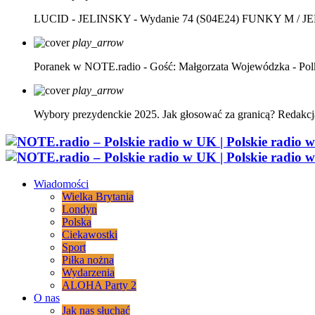
LUCID - JELINSKY - Wydanie 74 (S04E24)
FUNKY M / J
play_arrow
Poranek w NOTE.radio - Gość: Małgorzata Wojewódzka - Pol
play_arrow
Wybory prezydenckie 2025. Jak głosować za granicą?
Redakcj
Wiadomości
Wielka Brytania
Londyn
Polska
Ciekawostki
Sport
Piłka nożna
Wydarzenia
ALOHA Party 2
O nas
Jak nas słuchać