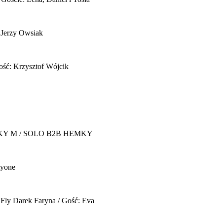
 Jerzy Owsiak
ość: Krzysztof Wójcik
Y M / SOLO B2B HEMKY
yone
 Fly
Darek Faryna / Gość: Eva