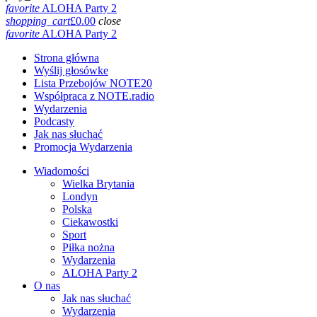
favorite
ALOHA Party 2
shopping_cart
£
0.00
close
favorite
ALOHA Party 2
Strona główna
Wyślij głosówke
Lista Przebojów NOTE20
Współpraca z NOTE.radio
Wydarzenia
Podcasty
Jak nas słuchać
Promocja Wydarzenia
Wiadomości
Wielka Brytania
Londyn
Polska
Ciekawostki
Sport
Piłka nożna
Wydarzenia
ALOHA Party 2
O nas
Jak nas słuchać
Wydarzenia