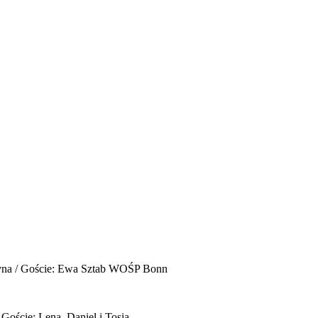
yna / Goście: Ewa Sztab WOŚP Bonn
 Goście: Lena, Daniel i Tosia