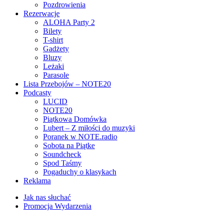
Pozdrowienia
Rezerwacje
ALOHA Party 2
Bilety
T-shirt
Gadżety
Bluzy
Leżaki
Parasole
Lista Przebojów – NOTE20
Podcasty
LUCID
NOTE20
Piątkowa Domówka
Lubert – Z miłości do muzyki
Poranek w NOTE.radio
Sobota na Piątke
Soundcheck
Spod Taśmy
Pogaduchy o klasykach
Reklama
Jak nas słuchać
Promocja Wydarzenia