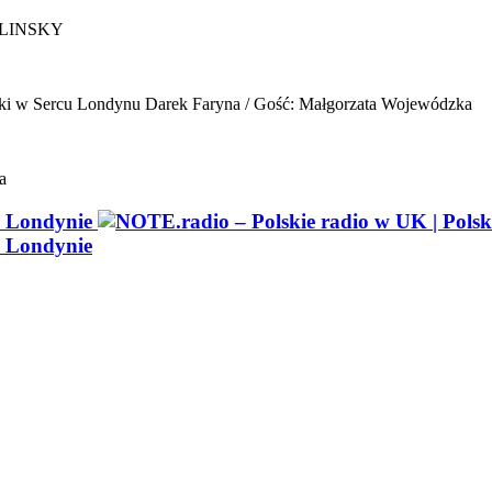
ELINSKY
ki w Sercu Londynu
Darek Faryna / Gość: Małgorzata Wojewódzka
a