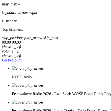
play_arrow
keyboard_arrow_right
Listeners:
Top listeners:
skip_previous
play_arrow
skip_next
00:00
00:00
chevron_left
volume_up
chevron_left
Go to album
play_arrow
NOTE.radio
play_arrow
Festiwalowe Radio 2026 - Ewa Sztab WOŚP Bonn
Darek Far
play_arrow
Festiwalowe Radio 2026 - Lena, Daniel i Tosia
Darek Faryna /