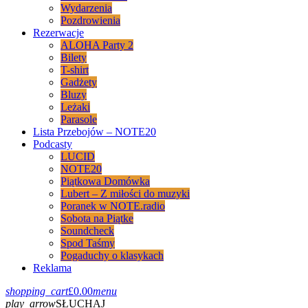
Wydarzenia
Pozdrowienia
Rezerwacje
ALOHA Party 2
Bilety
T-shirt
Gadżety
Bluzy
Leżaki
Parasole
Lista Przebojów – NOTE20
Podcasty
LUCID
NOTE20
Piątkowa Domówka
Lubert – Z miłości do muzyki
Poranek w NOTE.radio
Sobota na Piątke
Soundcheck
Spod Taśmy
Pogaduchy o klasykach
Reklama
shopping_cart
£
0.00
menu
play_arrow
SŁUCHAJ