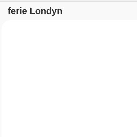
ferie Londyn