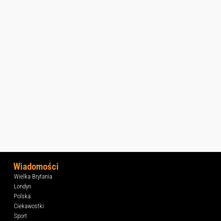
Wiadomości
Wielka Brytania
Londyn
Polska
Ciekawostki
Sport