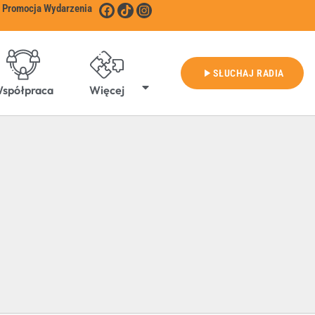
Promocja Wydarzenia
play_arrow
SŁUCHAJ RADIA
spółpraca
Więcej