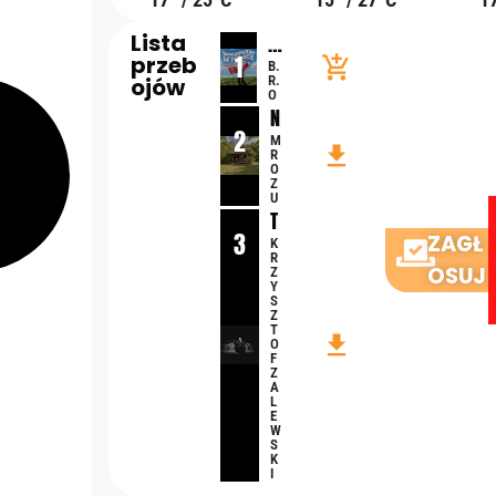
Lista
W
1
przeb
y
add_shopping_cart
B.
ojów
R.
c
O
h
N
o
2
i
M
file_download
w
R
e
O
a
m
Z
U
n
a
T
y
m
3
A
ZAGŁ
K
W
i
R
K
P
OSUJ
Z
e
T
Y
ol
j
S
A
Z
s
s
T
K
file_download
c
c
O
F
e
a
Z
A
j
L
a
E
W
k
S
K
d
I
o