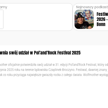
ramy
Najnowszy podkast
Festi
2026 –
Bonn
wnia swój udział w Pol’and’Rock Festival 2025
ther oficjalnie potwierdziła swój udział w 31. edycji Pol’and’Rock Festival, który o
erpnia 2025 roku na terenie lądowiska Czaplinek-Broczyno. Festiwal, dawniej znany
k co roku przyciąga największe gwiazdy rocka z całego świata. Wolfmother wystąp