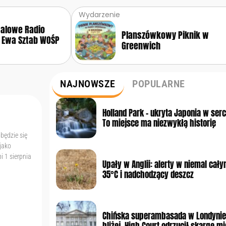
Wydarzenie
walowe Radio
Planszówkowy Piknik w
 Ewa Sztab WOŚP
Greenwich
NAJNOWSZE
POPULARNE
Holland Park – ukryta Japonia w ser
To miejsce ma niezwykłą historię
dbędzie się
 jako
i 1 sierpnia
Upały w Anglii: alerty w niemal cały
35°C i nadchodzący deszcz
Chińska superambasada w Londynie
bliżej. High Court odrzucił skargę 