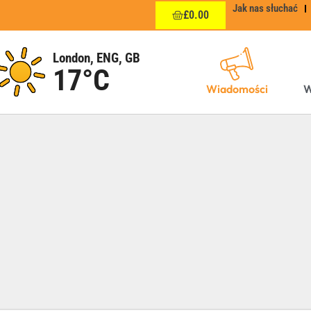
Jak nas słuchać
£
0.00
London, ENG, GB
17°C
Wiadomości
W