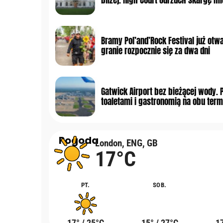
Bramy Pol’and’Rock Festival już otwa
granie rozpocznie się za dwa dni
Gatwick Airport bez bieżącej wody. 
toaletami i gastronomią na obu term
Pogoda
London, ENG, GB
17°C
PT.
SOB.
17° / 25°C
15° / 27°C
17