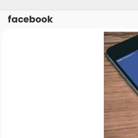
facebook