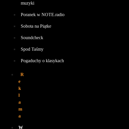
muzyki
Poranek w NOTE.radio
Sobota na Piątke
Soundcheck
Spod Taśmy
Pogaduchy o klasykach
R
e
k
l
a
m
a
W