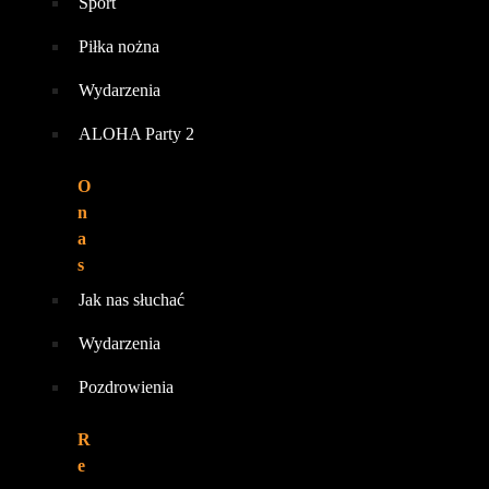
Sport
Piłka nożna
Wydarzenia
ALOHA Party 2
O
n
a
s
Jak nas słuchać
Wydarzenia
Pozdrowienia
R
e