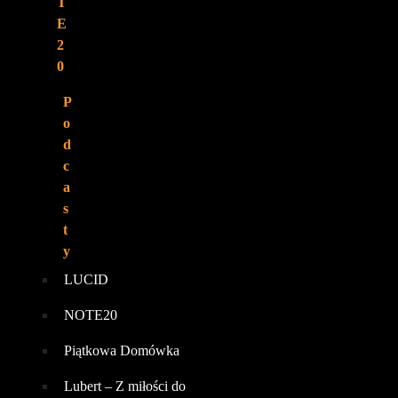
T
E
2
0
P
o
d
c
a
s
t
y
LUCID
NOTE20
Piątkowa Domówka
Lubert – Z miłości do