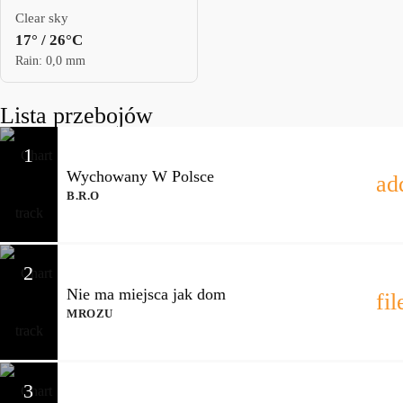
Clear sky
17° / 26°C
Rain: 0,0 mm
Lista przebojów
1
Wychowany W Polsce
ad
B.R.O
2
Nie ma miejsca jak dom
fi
MROZU
3