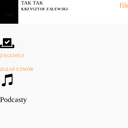
TAK TAK
fi
KRZYSZTOF ZALEWSKI
ZAGŁOSUJ
ZGŁOŚ UTWÓR
Podcasty
play_arro