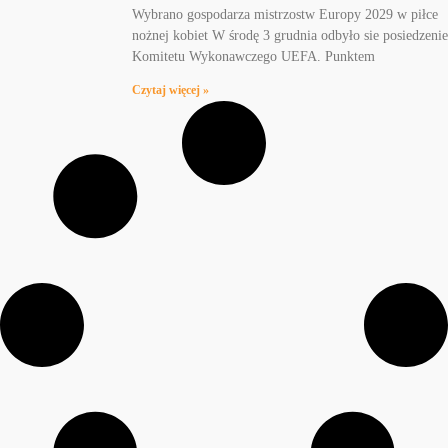
Wybrano gospodarza mistrzostw Europy 2029 w piłce
nożnej kobiet W środę 3 grudnia odbyło sie posiedzenie
Komitetu Wykonawczego UEFA. Punktem
Czytaj więcej »