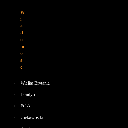
ZNAJDZIESZ
W
NAS:
i
a
d
o
m
o
ś
c
i
Wielka Brytania
Londyn
Polska
Ciekawostki