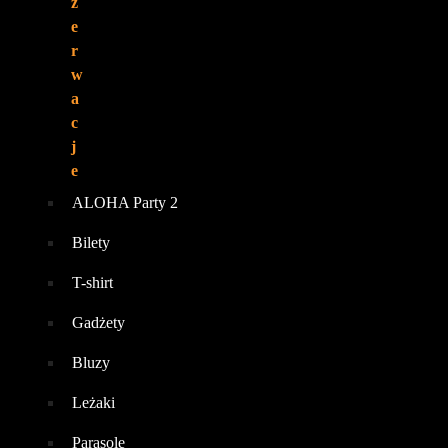
z
e
r
w
a
c
j
e
ALOHA Party 2
Bilety
T-shirt
Gadżety
Bluzy
Leżaki
Parasole