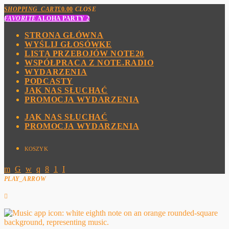
SHOPPING_CART
£
0.00
CLOSE
FAVORITE
ALOHA PARTY 2
STRONA GŁÓWNA
WYŚLIJ GŁOSÓWKE
LISTA PRZEBOJÓW NOTE20
WSPÓŁPRACA Z NOTE.RADIO
WYDARZENIA
PODCASTY
JAK NAS SŁUCHAĆ
PROMOCJA WYDARZENIA
JAK NAS SŁUCHAĆ
PROMOCJA WYDARZENIA
KOSZYK
PLAY_ARROW