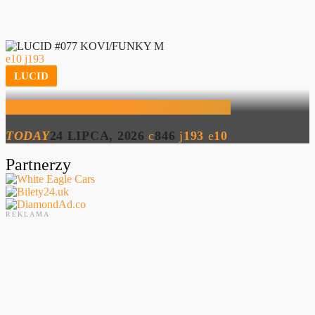
10
193
LUCID
LUCID – KOVI – Wydanie 77 (S04E27)
TODAY
24 LIPCA, 2026
846
193
10
Partnerzy