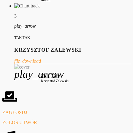
Mrozu
3
play_arrow
TAK TAK
KRZYSZTOF ZALEWSKI
file_download
play_arrow
TAK TAK
Krzysztof Zalewski
ZAGŁOSUJ
ZGŁOŚ UTWÓR