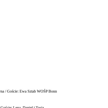
yna / Goście: Ewa Sztab WOŚP Bonn
 Goście: Lena, Daniel i Tosia