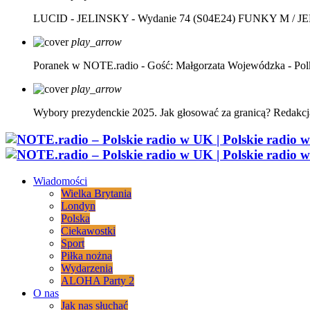
LUCID - JELINSKY - Wydanie 74 (S04E24)
FUNKY M / J
play_arrow
Poranek w NOTE.radio - Gość: Małgorzata Wojewódzka - Pol
play_arrow
Wybory prezydenckie 2025. Jak głosować za granicą?
Redakcj
Wiadomości
Wielka Brytania
Londyn
Polska
Ciekawostki
Sport
Piłka nożna
Wydarzenia
ALOHA Party 2
O nas
Jak nas słuchać