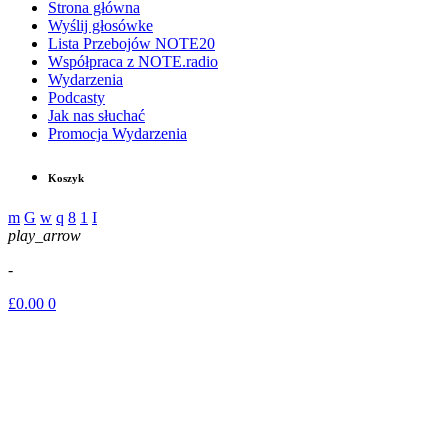
Strona główna
Wyślij głosówke
Lista Przebojów NOTE20
Współpraca z NOTE.radio
Wydarzenia
Podcasty
Jak nas słuchać
Promocja Wydarzenia
Koszyk
play_arrow
-
£
0.00
0