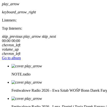
play_arrow
keyboard_arrow_right
Listeners:
Top listeners:
skip_previous
play_arrow
skip_next
00:00
00:00
chevron_left
volume_up
chevron_left
Go to album
play_arrow
NOTE.radio
play_arrow
Festiwalowe Radio 2026 - Ewa Sztab WOŚP Bonn
Darek Far
play_arrow
Festiwalowe Radio 2026 - Lena, Daniel i Tosia
Darek Faryna /