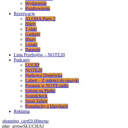
Wydarzenia
Pozdrowienia
Rezerwacje
ALOHA Party 2
Bilety
T-shirt
Gadżety
Bluzy
Leżaki
Parasole
Lista Przebojów – NOTE20
Podcasty
LUCID
NOTE20
Piątkowa Domówka
Lubert – Z miłości do muzyki
Poranek w NOTE.radio
Sobota na Piątke
Soundcheck
Spod Taśmy
Pogaduchy o klasykach
Reklama
shopping_cart
£
0.00
menu
play_arrow
SŁUCHAJ