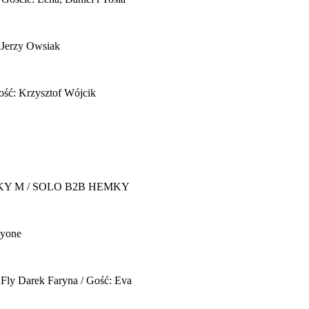
 Jerzy Owsiak
ość: Krzysztof Wójcik
Y M / SOLO B2B HEMKY
yone
 Fly
Darek Faryna / Gość: Eva