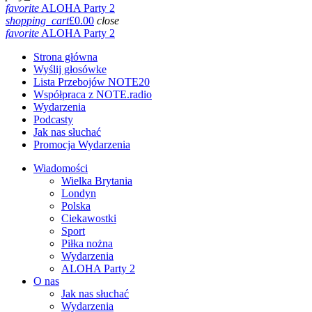
favorite
ALOHA Party 2
shopping_cart
£
0.00
close
favorite
ALOHA Party 2
Strona główna
Wyślij głosówke
Lista Przebojów NOTE20
Współpraca z NOTE.radio
Wydarzenia
Podcasty
Jak nas słuchać
Promocja Wydarzenia
Wiadomości
Wielka Brytania
Londyn
Polska
Ciekawostki
Sport
Piłka nożna
Wydarzenia
ALOHA Party 2
O nas
Jak nas słuchać
Wydarzenia