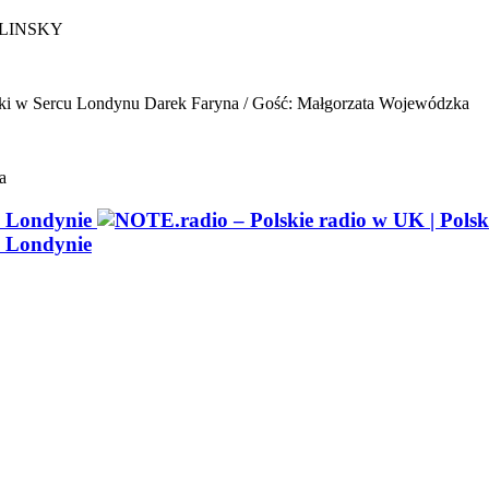
ELINSKY
ki w Sercu Londynu
Darek Faryna / Gość: Małgorzata Wojewódzka
a