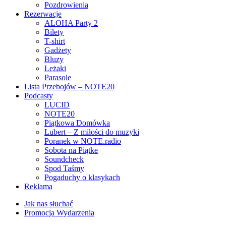
Pozdrowienia
Rezerwacje
ALOHA Party 2
Bilety
T-shirt
Gadżety
Bluzy
Leżaki
Parasole
Lista Przebojów – NOTE20
Podcasty
LUCID
NOTE20
Piątkowa Domówka
Lubert – Z miłości do muzyki
Poranek w NOTE.radio
Sobota na Piątke
Soundcheck
Spod Taśmy
Pogaduchy o klasykach
Reklama
Jak nas słuchać
Promocja Wydarzenia