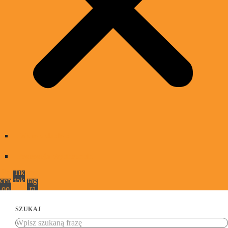
Jak nas słuchać
Promocja Wydarzenia
Fa
Tik
Ins
ceb
tok
tag
oo
ra
k
m
SZUKAJ