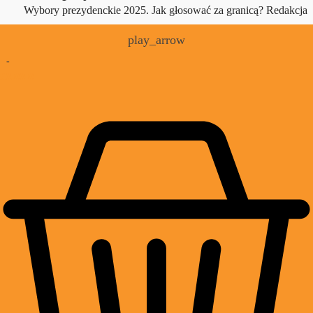
Wybory prezydenckie 2025. Jak głosować za granicą?
Redakcja
play_arrow
-
£
0.00
0