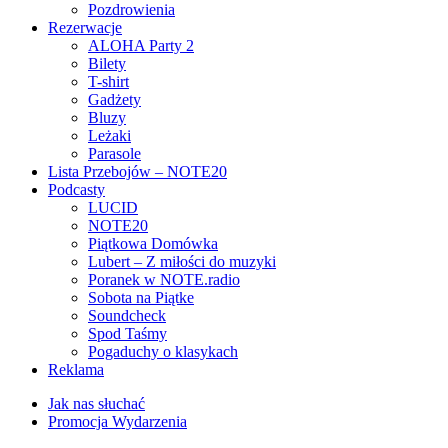
Pozdrowienia
Rezerwacje
ALOHA Party 2
Bilety
T-shirt
Gadżety
Bluzy
Leżaki
Parasole
Lista Przebojów – NOTE20
Podcasty
LUCID
NOTE20
Piątkowa Domówka
Lubert – Z miłości do muzyki
Poranek w NOTE.radio
Sobota na Piątke
Soundcheck
Spod Taśmy
Pogaduchy o klasykach
Reklama
Jak nas słuchać
Promocja Wydarzenia