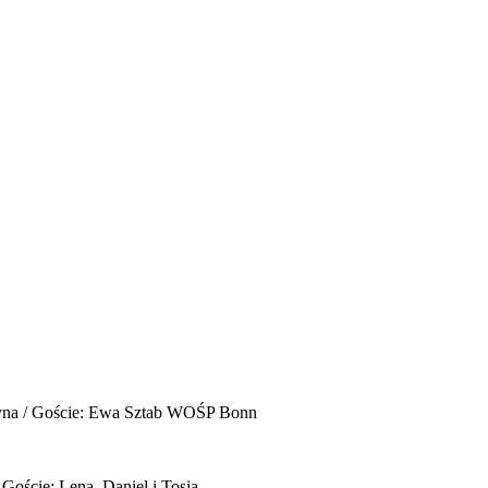
yna / Goście: Ewa Sztab WOŚP Bonn
 Goście: Lena, Daniel i Tosia