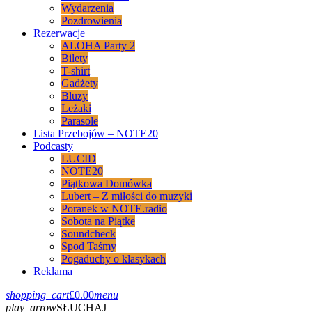
Wydarzenia
Pozdrowienia
Rezerwacje
ALOHA Party 2
Bilety
T-shirt
Gadżety
Bluzy
Leżaki
Parasole
Lista Przebojów – NOTE20
Podcasty
LUCID
NOTE20
Piątkowa Domówka
Lubert – Z miłości do muzyki
Poranek w NOTE.radio
Sobota na Piątke
Soundcheck
Spod Taśmy
Pogaduchy o klasykach
Reklama
shopping_cart
£
0.00
menu
play_arrow
SŁUCHAJ