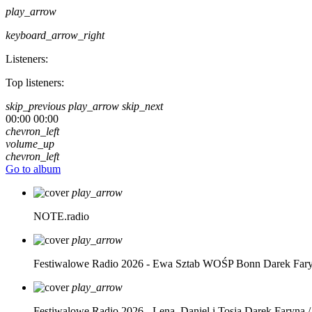
play_arrow
keyboard_arrow_right
Listeners:
Top listeners:
skip_previous
play_arrow
skip_next
00:00
00:00
chevron_left
volume_up
chevron_left
Go to album
play_arrow
NOTE.radio
play_arrow
Festiwalowe Radio 2026 - Ewa Sztab WOŚP Bonn
Darek Far
play_arrow
Festiwalowe Radio 2026 - Lena, Daniel i Tosia
Darek Faryna /