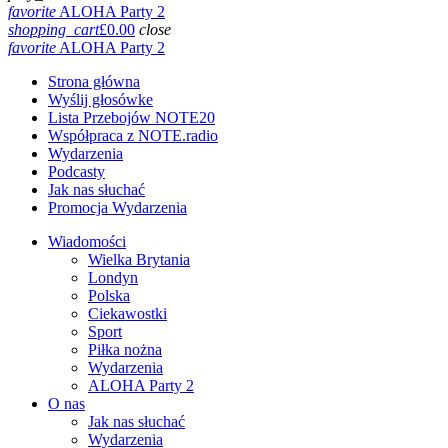
favorite
ALOHA Party 2
shopping_cart
£
0.00
close
favorite
ALOHA Party 2
Strona główna
Wyślij głosówke
Lista Przebojów NOTE20
Współpraca z NOTE.radio
Wydarzenia
Podcasty
Jak nas słuchać
Promocja Wydarzenia
Wiadomości
Wielka Brytania
Londyn
Polska
Ciekawostki
Sport
Piłka nożna
Wydarzenia
ALOHA Party 2
O nas
Jak nas słuchać
Wydarzenia