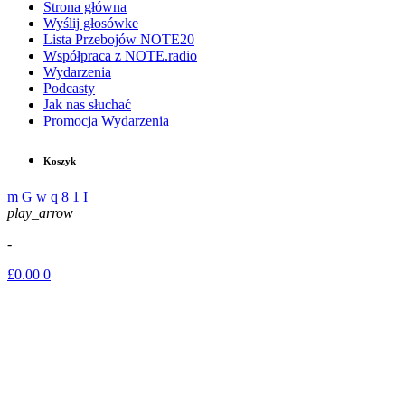
Strona główna
Wyślij głosówke
Lista Przebojów NOTE20
Współpraca z NOTE.radio
Wydarzenia
Podcasty
Jak nas słuchać
Promocja Wydarzenia
Koszyk
play_arrow
-
£
0.00
0