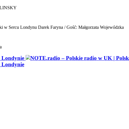
ELINSKY
ki w Sercu Londynu
Darek Faryna / Gość: Małgorzata Wojewódzka
a