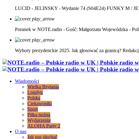
LUCID - JELINSKY - Wydanie 74 (S04E24)
FUNKY M / J
play_arrow
Poranek w NOTE.radio - Gość: Małgorzata Wojewódzka - Pol
play_arrow
Wybory prezydenckie 2025. Jak głosować za granicą?
Redakcj
Wiadomości
Wielka Brytania
Londyn
Polska
Ciekawostki
Sport
Piłka nożna
Wydarzenia
ALOHA Party 2
O nas
Jak nas słuchać