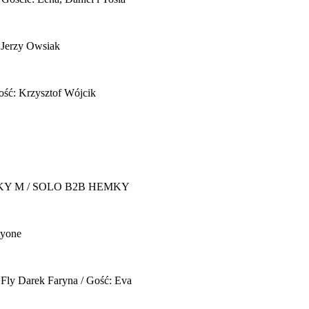
 Jerzy Owsiak
ość: Krzysztof Wójcik
Y M / SOLO B2B HEMKY
yone
 Fly
Darek Faryna / Gość: Eva