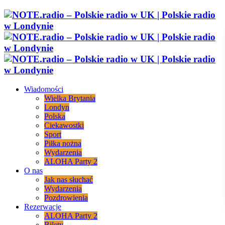
Wiadomości
Wielka Brytania
Londyn
Polska
Ciekawostki
Sport
Piłka nożna
Wydarzenia
ALOHA Party 2
O nas
Jak nas słuchać
Wydarzenia
Pozdrowienia
Rezerwacje
ALOHA Party 2
Bilety