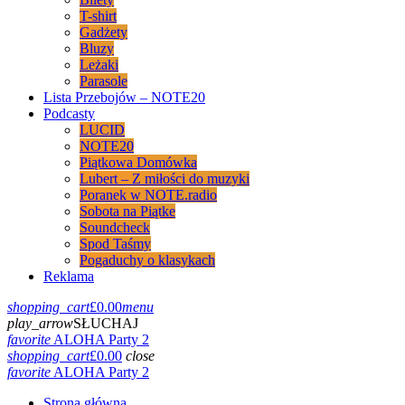
T-shirt
Gadżety
Bluzy
Leżaki
Parasole
Lista Przebojów – NOTE20
Podcasty
LUCID
NOTE20
Piątkowa Domówka
Lubert – Z miłości do muzyki
Poranek w NOTE.radio
Sobota na Piątke
Soundcheck
Spod Taśmy
Pogaduchy o klasykach
Reklama
shopping_cart
£
0.00
menu
play_arrow
SŁUCHAJ
favorite
ALOHA Party 2
shopping_cart
£
0.00
close
favorite
ALOHA Party 2
Strona główna