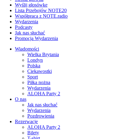
Wyślij głosówke
Lista Przebojów NOTE20
Współpraca z NOTE.radio
Wydarzenia
Podcasty
Jak nas słuchać
Promocja Wydarzenia
Wiadomości
Wielka Brytania
Londyn
Polska
Ciekawostki
Sport
Piłka nożna
Wydarzenia
ALOHA Party 2
O nas
Jak nas słuchać
Wydarzenia
Pozdrowienia
Rezerwacje
ALOHA Party 2
Bilety
T-shirt