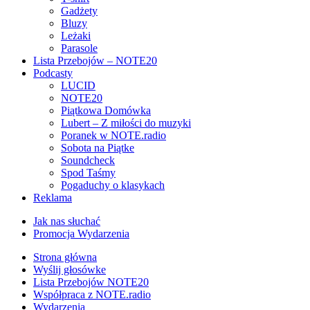
Gadżety
Bluzy
Leżaki
Parasole
Lista Przebojów – NOTE20
Podcasty
LUCID
NOTE20
Piątkowa Domówka
Lubert – Z miłości do muzyki
Poranek w NOTE.radio
Sobota na Piątke
Soundcheck
Spod Taśmy
Pogaduchy o klasykach
Reklama
Jak nas słuchać
Promocja Wydarzenia
Strona główna
Wyślij głosówke
Lista Przebojów NOTE20
Współpraca z NOTE.radio
Wydarzenia