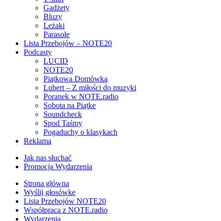
Gadżety
Bluzy
Leżaki
Parasole
Lista Przebojów – NOTE20
Podcasty
LUCID
NOTE20
Piątkowa Domówka
Lubert – Z miłości do muzyki
Poranek w NOTE.radio
Sobota na Piątke
Soundcheck
Spod Taśmy
Pogaduchy o klasykach
Reklama
Jak nas słuchać
Promocja Wydarzenia
Strona główna
Wyślij głosówke
Lista Przebojów NOTE20
Współpraca z NOTE.radio
Wydarzenia