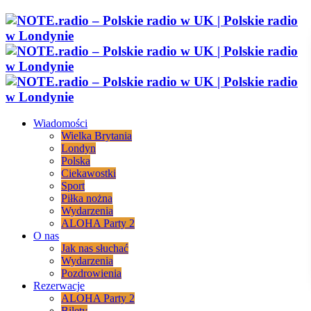
Wiadomości
Wielka Brytania
Londyn
Polska
Ciekawostki
Sport
Piłka nożna
Wydarzenia
ALOHA Party 2
O nas
Jak nas słuchać
Wydarzenia
Pozdrowienia
Rezerwacje
ALOHA Party 2
Bilety