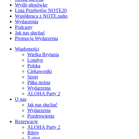
Wyślij głosówke
Lista Przebojów NOTE20
Współpraca z NOTE.radio
Wydarzenia
Podcasty
Jak nas słuchać
Promocja Wydarzenia
Wiadomości
Wielka Brytania
Londyn
Polska
Ciekawostki
Sport
Piłka nożna
Wydarzenia
ALOHA Party 2
O nas
Jak nas słuchać
Wydarzenia
Pozdrowienia
Rezerwacje
ALOHA Party 2
Bilety
T-shirt