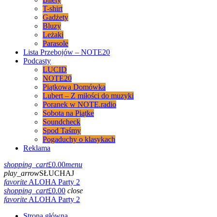
T-shirt
Gadżety
Bluzy
Leżaki
Parasole
Lista Przebojów – NOTE20
Podcasty
LUCID
NOTE20
Piątkowa Domówka
Lubert – Z miłości do muzyki
Poranek w NOTE.radio
Sobota na Piątke
Soundcheck
Spod Taśmy
Pogaduchy o klasykach
Reklama
shopping_cart
£
0.00
menu
play_arrow
SŁUCHAJ
favorite
ALOHA Party 2
shopping_cart
£
0.00
close
favorite
ALOHA Party 2
Strona główna