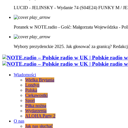
LUCID - JELINSKY - Wydanie 74 (S04E24)
FUNKY M / J
play_arrow
Poranek w NOTE.radio - Gość: Małgorzata Wojewódzka - Pol
play_arrow
Wybory prezydenckie 2025. Jak głosować za granicą?
Redakcj
Wiadomości
Wielka Brytania
Londyn
Polska
Ciekawostki
Sport
Piłka nożna
Wydarzenia
ALOHA Party 2
O nas
Jak nas słuchać