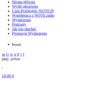
Strona główna
Wyślij głosówke
Lista Przebojów NOTE20
Współpraca z NOTE.radio
Wydarzenia
Podcasty
Jak nas słuchać
Promocja Wydarzenia
Koszyk
play_arrow
-
£
0.00
0