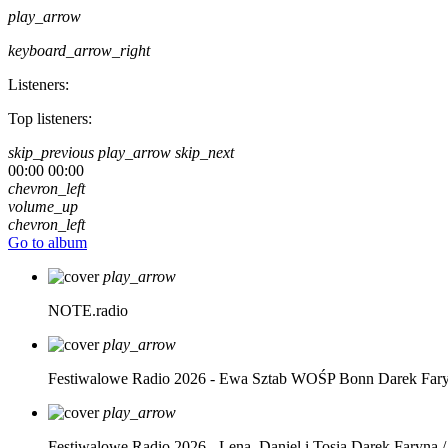
play_arrow
keyboard_arrow_right
Listeners:
Top listeners:
skip_previous
play_arrow
skip_next
00:00
00:00
chevron_left
volume_up
chevron_left
Go to album
play_arrow
NOTE.radio
play_arrow
Festiwalowe Radio 2026 - Ewa Sztab WOŚP Bonn
Darek Far
play_arrow
Festiwalowe Radio 2026 - Lena, Daniel i Tosia
Darek Faryna /