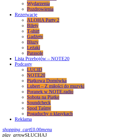
Wydarzenia
Pozdrowienia
Rezerwacje
ALOHA Party 2
Bilety
T-shirt
Gadżety
Bluzy
Leżaki
Parasole
Lista Przebojów – NOTE20
Podcasty
LUCID
NOTE20
Piątkowa Domówka
Lubert – Z miłości do muzyki
Poranek w NOTE.radio
Sobota na Piątke
Soundcheck
Spod Taśmy
Pogaduchy o klasykach
Reklama
shopping_cart
£
0.00
menu
play_arrow
SŁUCHAJ