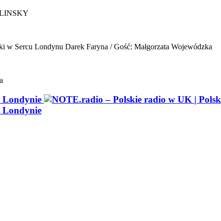
ELINSKY
ki w Sercu Londynu
Darek Faryna / Gość: Małgorzata Wojewódzka
a