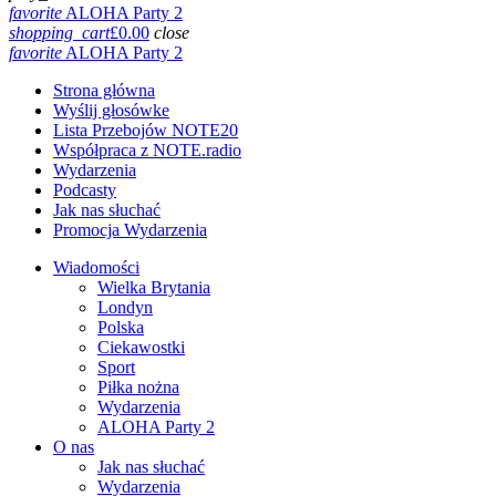
favorite
ALOHA Party 2
shopping_cart
£
0.00
close
favorite
ALOHA Party 2
Strona główna
Wyślij głosówke
Lista Przebojów NOTE20
Współpraca z NOTE.radio
Wydarzenia
Podcasty
Jak nas słuchać
Promocja Wydarzenia
Wiadomości
Wielka Brytania
Londyn
Polska
Ciekawostki
Sport
Piłka nożna
Wydarzenia
ALOHA Party 2
O nas
Jak nas słuchać
Wydarzenia