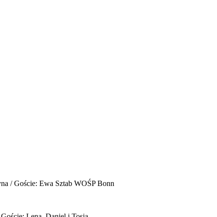
yna / Goście: Ewa Sztab WOŚP Bonn
 Goście: Lena, Daniel i Tosia