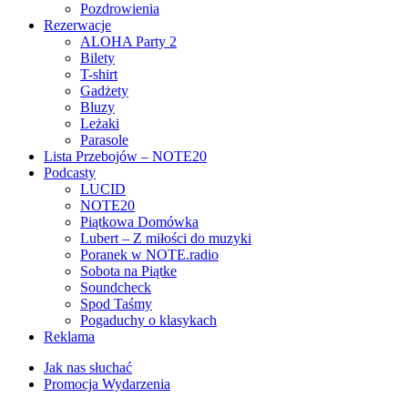
Pozdrowienia
Rezerwacje
ALOHA Party 2
Bilety
T-shirt
Gadżety
Bluzy
Leżaki
Parasole
Lista Przebojów – NOTE20
Podcasty
LUCID
NOTE20
Piątkowa Domówka
Lubert – Z miłości do muzyki
Poranek w NOTE.radio
Sobota na Piątke
Soundcheck
Spod Taśmy
Pogaduchy o klasykach
Reklama
Jak nas słuchać
Promocja Wydarzenia