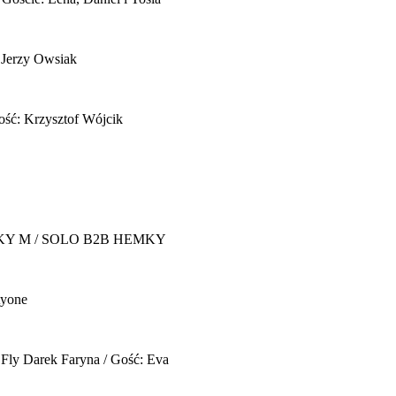
 Jerzy Owsiak
ość: Krzysztof Wójcik
Y M / SOLO B2B HEMKY
yone
 Fly
Darek Faryna / Gość: Eva