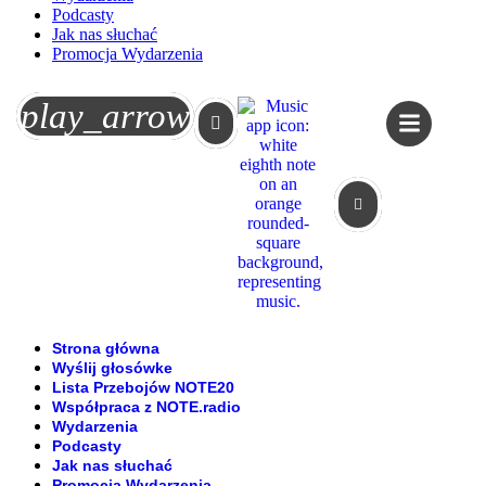
Podcasty
Jak nas słuchać
Promocja Wydarzenia
Koszyk
play_arrow
Strona główna
Wyślij głosówke
Lista Przebojów NOTE20
Współpraca z NOTE.radio
Wydarzenia
Podcasty
Jak nas słuchać
Promocja Wydarzenia