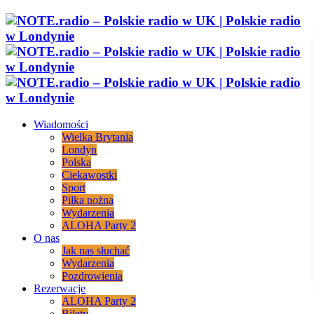
Wiadomości
Wielka Brytania
Londyn
Polska
Ciekawostki
Sport
Piłka nożna
Wydarzenia
ALOHA Party 2
O nas
Jak nas słuchać
Wydarzenia
Pozdrowienia
Rezerwacje
ALOHA Party 2
Bilety