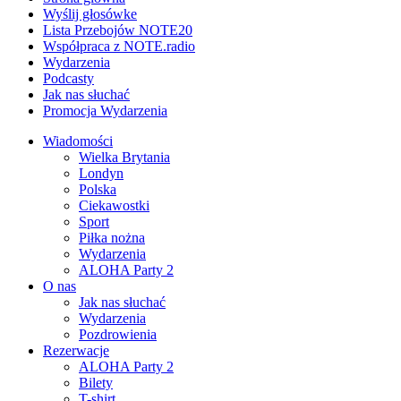
Wyślij głosówke
Lista Przebojów NOTE20
Współpraca z NOTE.radio
Wydarzenia
Podcasty
Jak nas słuchać
Promocja Wydarzenia
Wiadomości
Wielka Brytania
Londyn
Polska
Ciekawostki
Sport
Piłka nożna
Wydarzenia
ALOHA Party 2
O nas
Jak nas słuchać
Wydarzenia
Pozdrowienia
Rezerwacje
ALOHA Party 2
Bilety
T-shirt