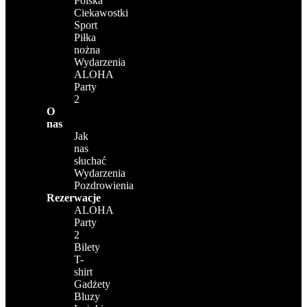
Polska
Ciekawostki
Sport
Piłka
nożna
Wydarzenia
ALOHA
Party
2
O
nas
Jak
nas
słuchać
Wydarzenia
Pozdrowienia
Rezerwacje
ALOHA
Party
2
Bilety
T-
shirt
Gadżety
Bluzy