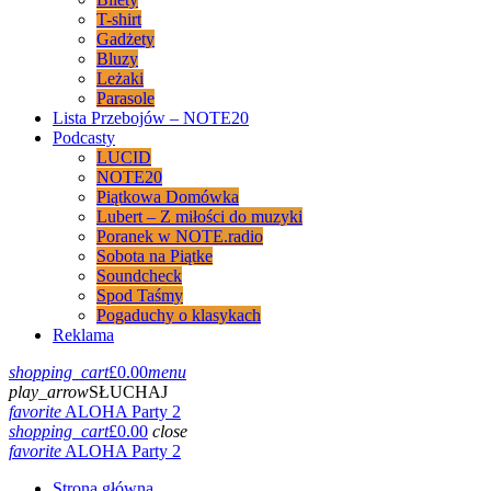
T-shirt
Gadżety
Bluzy
Leżaki
Parasole
Lista Przebojów – NOTE20
Podcasty
LUCID
NOTE20
Piątkowa Domówka
Lubert – Z miłości do muzyki
Poranek w NOTE.radio
Sobota na Piątke
Soundcheck
Spod Taśmy
Pogaduchy o klasykach
Reklama
shopping_cart
£
0.00
menu
play_arrow
SŁUCHAJ
favorite
ALOHA Party 2
shopping_cart
£
0.00
close
favorite
ALOHA Party 2
Strona główna