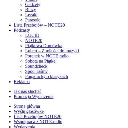
Gadżety
Bluzy
Leżaki
Parasole
Lista Przebojów – NOTE20
Podcasty
LUCID
NOTE20
Piątkowa Domówka
Lubert – Z miłości do muzyki
Poranek w NOTE.radio
Sobota na Piątke
Soundcheck
Spod Taśmy
Pogaduchy o klasykach
Reklama
Jak nas słuchać
Promocja Wydarzenia
Strona główna
Wyślij głosówke
Lista Przebojów NOTE20
Współpraca z NOTE.radio
Wydarzenia