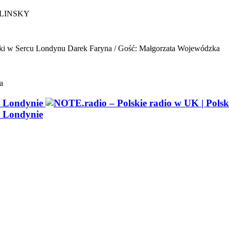
ELINSKY
ki w Sercu Londynu
Darek Faryna / Gość: Małgorzata Wojewódzka
a