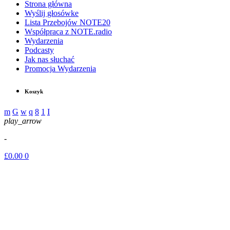
Strona główna
Wyślij głosówke
Lista Przebojów NOTE20
Współpraca z NOTE.radio
Wydarzenia
Podcasty
Jak nas słuchać
Promocja Wydarzenia
Koszyk
play_arrow
-
£
0.00
0