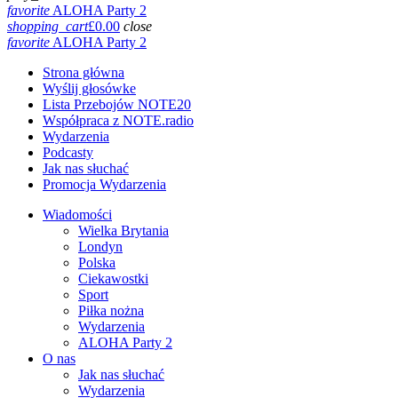
favorite
ALOHA Party 2
shopping_cart
£
0.00
close
favorite
ALOHA Party 2
Strona główna
Wyślij głosówke
Lista Przebojów NOTE20
Współpraca z NOTE.radio
Wydarzenia
Podcasty
Jak nas słuchać
Promocja Wydarzenia
Wiadomości
Wielka Brytania
Londyn
Polska
Ciekawostki
Sport
Piłka nożna
Wydarzenia
ALOHA Party 2
O nas
Jak nas słuchać
Wydarzenia