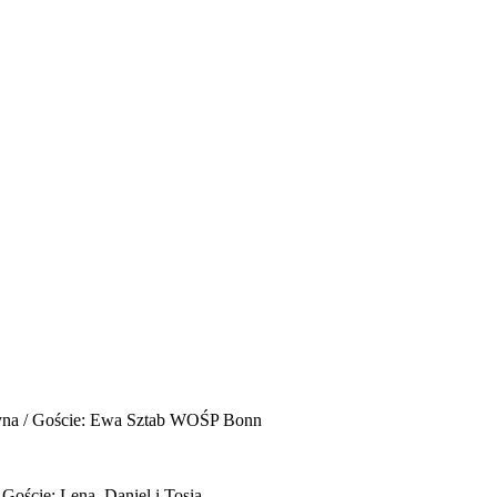
yna / Goście: Ewa Sztab WOŚP Bonn
 Goście: Lena, Daniel i Tosia