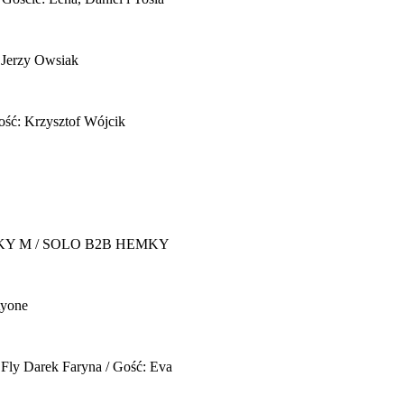
 Jerzy Owsiak
ość: Krzysztof Wójcik
Y M / SOLO B2B HEMKY
yone
 Fly
Darek Faryna / Gość: Eva