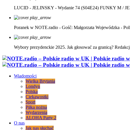
LUCID - JELINSKY - Wydanie 74 (S04E24)
FUNKY M / J
play_arrow
Poranek w NOTE.radio - Gość: Małgorzata Wojewódzka - Pol
play_arrow
Wybory prezydenckie 2025. Jak głosować za granicą?
Redakcj
Wiadomości
Wielka Brytania
Londyn
Polska
Ciekawostki
Sport
Piłka nożna
Wydarzenia
ALOHA Party 2
O nas
Jak nas słuchać