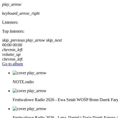
play_arrow
keyboard_arrow_right
Listeners:
Top listeners:
skip_previous
play_arrow
skip_next
00:00
00:00
chevron_left
volume_up
chevron_left
Go to album
play_arrow
NOTE.radio
play_arrow
Festiwalowe Radio 2026 - Ewa Sztab WOŚP Bonn
Darek Far
play_arrow
Festiwalowe Radio 2026 - Lena, Daniel i Tosia
Darek Faryna /