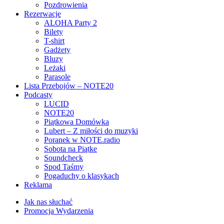
Pozdrowienia
Rezerwacje
ALOHA Party 2
Bilety
T-shirt
Gadżety
Bluzy
Leżaki
Parasole
Lista Przebojów – NOTE20
Podcasty
LUCID
NOTE20
Piątkowa Domówka
Lubert – Z miłości do muzyki
Poranek w NOTE.radio
Sobota na Piątke
Soundcheck
Spod Taśmy
Pogaduchy o klasykach
Reklama
Jak nas słuchać
Promocja Wydarzenia