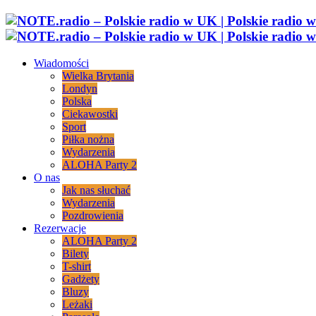
Wiadomości
Wielka Brytania
Londyn
Polska
Ciekawostki
Sport
Piłka nożna
Wydarzenia
ALOHA Party 2
O nas
Jak nas słuchać
Wydarzenia
Pozdrowienia
Rezerwacje
ALOHA Party 2
Bilety
T-shirt
Gadżety
Bluzy
Leżaki