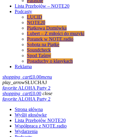
Parasole
Lista Przebojów – NOTE20
Podcasty
LUCID
NOTE20
Piątkowa Domówka
Lubert – Z miłości do muzyki
Poranek w NOTE.radio
Sobota na Piątke
Soundcheck
Spod Taśmy
Pogaduchy o klasykach
Reklama
shopping_cart
£
0.00
menu
play_arrow
SŁUCHAJ
favorite
ALOHA Party 2
shopping_cart
£
0.00
close
favorite
ALOHA Party 2
Strona główna
Wyślij głosówke
Lista Przebojów NOTE20
Współpraca z NOTE.radio
Wydarzenia
Podcasty