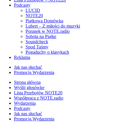
Podcasty
LUCID
NOTE20
Piątkowa Domówka
Lubert – Z miłości do muzyki
Poranek w NOTE.radio
Sobota na Piątke
Soundcheck
Spod Taśmy
Pogaduchy o klasykach
Reklama
Jak nas słuchać
Promocja Wydarzenia
Strona główna
Wyślij głosówke
Lista Przebojów NOTE20
Współpraca z NOTE.radio
Wydarzenia
Podcasty
Jak nas słuchać
Promocja Wydarzenia