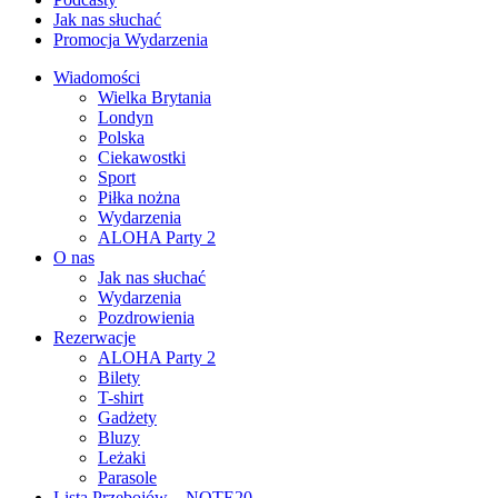
Jak nas słuchać
Promocja Wydarzenia
Wiadomości
Wielka Brytania
Londyn
Polska
Ciekawostki
Sport
Piłka nożna
Wydarzenia
ALOHA Party 2
O nas
Jak nas słuchać
Wydarzenia
Pozdrowienia
Rezerwacje
ALOHA Party 2
Bilety
T-shirt
Gadżety
Bluzy
Leżaki
Parasole
Lista Przebojów – NOTE20