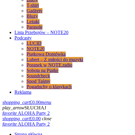
T-shirt
Gadżety
Bluzy
Leżaki
Parasole
Lista Przebojów – NOTE20
Podcasty
LUCID
NOTE20
Piątkowa Domówka
Lubert – Z miłości do muzyki
Poranek w NOTE.radio
Sobota na Piątke
Soundcheck
Spod Taśmy
Pogaduchy o klasykach
Reklama
shopping_cart
£
0.00
menu
play_arrow
SŁUCHAJ
favorite
ALOHA Party 2
shopping_cart
£
0.00
close
favorite
ALOHA Party 2
Strona główna