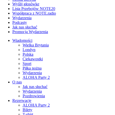
Wyślij głosówke
Lista Przebojów NOTE20
Współpraca z NOTE.radio
Wydarzenia
Podcasty
Jak nas słuchać
Promocja Wydarzenia
Wiadomości
Wielka Brytania
Londyn
Polska
Ciekawostki
Sport
Piłka nożna
Wydarzenia
ALOHA Party 2
O nas
Jak nas słuchać
Wydarzenia
Pozdrowienia
Rezerwacje
ALOHA Party 2
Bilety
T-shirt