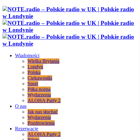
Wiadomości
Wielka Brytania
Londyn
Polska
Ciekawostki
Sport
Piłka nożna
Wydarzenia
ALOHA Party 2
O nas
Jak nas słuchać
Wydarzenia
Pozdrowienia
Rezerwacje
ALOHA Party 2
Bilety