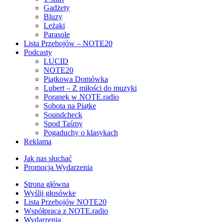
Gadżety
Bluzy
Leżaki
Parasole
Lista Przebojów – NOTE20
Podcasty
LUCID
NOTE20
Piątkowa Domówka
Lubert – Z miłości do muzyki
Poranek w NOTE.radio
Sobota na Piątke
Soundcheck
Spod Taśmy
Pogaduchy o klasykach
Reklama
Jak nas słuchać
Promocja Wydarzenia
Strona główna
Wyślij głosówke
Lista Przebojów NOTE20
Współpraca z NOTE.radio
Wydarzenia