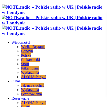
Wiadomości
Wielka Brytania
Londyn
Polska
Ciekawostki
Sport
Piłka nożna
Wydarzenia
ALOHA Party 2
O nas
Jak nas słuchać
Wydarzenia
Pozdrowienia
Rezerwacje
ALOHA Party 2
Bilety