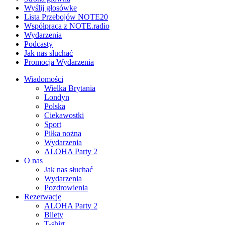
Wyślij głosówke
Lista Przebojów NOTE20
Współpraca z NOTE.radio
Wydarzenia
Podcasty
Jak nas słuchać
Promocja Wydarzenia
Wiadomości
Wielka Brytania
Londyn
Polska
Ciekawostki
Sport
Piłka nożna
Wydarzenia
ALOHA Party 2
O nas
Jak nas słuchać
Wydarzenia
Pozdrowienia
Rezerwacje
ALOHA Party 2
Bilety
T-shirt