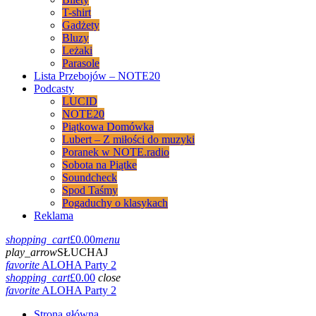
T-shirt
Gadżety
Bluzy
Leżaki
Parasole
Lista Przebojów – NOTE20
Podcasty
LUCID
NOTE20
Piątkowa Domówka
Lubert – Z miłości do muzyki
Poranek w NOTE.radio
Sobota na Piątke
Soundcheck
Spod Taśmy
Pogaduchy o klasykach
Reklama
shopping_cart
£
0.00
menu
play_arrow
SŁUCHAJ
favorite
ALOHA Party 2
shopping_cart
£
0.00
close
favorite
ALOHA Party 2
Strona główna