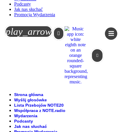
Podcasty
Jak nas słuchać
Promocja Wydarzenia
Koszyk
play_arrow
Strona główna
Wyślij głosówke
Lista Przebojów NOTE20
Współpraca z NOTE.radio
Wydarzenia
Podcasty
Jak nas słuchać
Promocja Wydarzenia