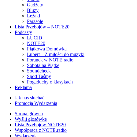
Gadżety
Bluzy
Leżaki
Parasole
Lista Przebojów – NOTE20
Podcasty
LUCID
NOTE20
Piątkowa Domówka
Lubert – Z miłości do muzyki
Poranek w NOTE.radio
Sobota na Piątke
Soundcheck
Spod Taśmy
Pogaduchy o klasykach
Reklama
Jak nas słuchać
Promocja Wydarzenia
Strona główna
Wyślij głosówke
Lista Przebojów NOTE20
Współpraca z NOTE.radio
Wydarzenia