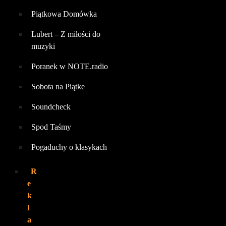
Piątkowa Domówka
Lubert – Z miłości do
muzyki
Poranek w NOTE.radio
Sobota na Piątke
Soundcheck
Spod Taśmy
Pogaduchy o klasykach
R
e
k
l
a