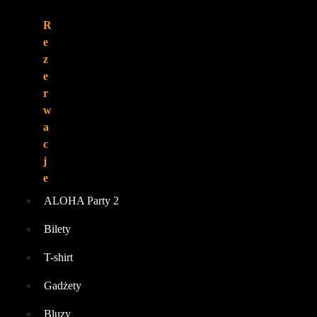
R
e
z
e
r
w
a
c
j
e
ALOHA Party 2
Bilety
T-shirt
Gadżety
Bluzy