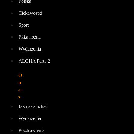
Polska
Ciekawostki
Sport
Piłka nożna
Wydarzenia
ALOHA Party 2
O
n
a
s
Jak nas słuchać
Wydarzenia
Pozdrowienia