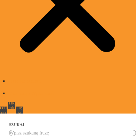
Jak nas słuchać
Promocja Wydarzenia
Fa
Tik
Ins
ceb
tok
tag
oo
ra
k
m
SZUKAJ