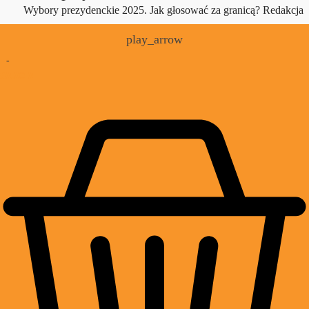
Wybory prezydenckie 2025. Jak głosować za granicą?
Redakcja
play_arrow
-
£
0.00
0