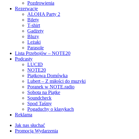
Pozdrowienia
Rezerwacje
ALOHA Party 2
Bilety
T-shirt
Gadżety
Bluzy
Leżaki
Parasole
Lista Przebojów – NOTE20
Podcasty
LUCID
NOTE20
Piątkowa Domówka
Lubert – Z miłości do muzyki
Poranek w NOTE.radio
Sobota na Piątke
Soundcheck
Spod Taśmy
Pogaduchy o klasykach
Reklama
Jak nas słuchać
Promocja Wydarzenia