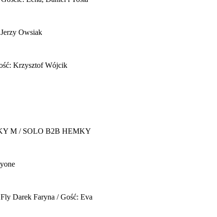
 Jerzy Owsiak
ość: Krzysztof Wójcik
Y M / SOLO B2B HEMKY
yone
 Fly
Darek Faryna / Gość: Eva