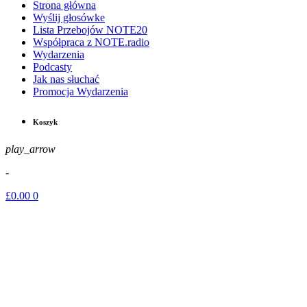
Strona główna
Wyślij głosówke
Lista Przebojów NOTE20
Współpraca z NOTE.radio
Wydarzenia
Podcasty
Jak nas słuchać
Promocja Wydarzenia
Koszyk
play_arrow
-
£
0.00
0