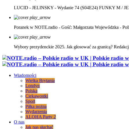
LUCID - JELINSKY - Wydanie 74 (S04E24)
FUNKY M / J
play_arrow
Poranek w NOTE.radio - Gość: Małgorzata Wojewódzka - Pol
play_arrow
Wybory prezydenckie 2025. Jak głosować za granicą?
Redakcj
Wiadomości
Wielka Brytania
Londyn
Polska
Ciekawostki
Sport
Piłka nożna
Wydarzenia
ALOHA Party 2
O nas
Jak nas słuchać