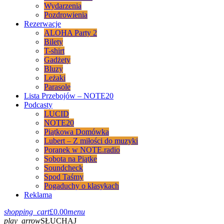
Wydarzenia
Pozdrowienia
Rezerwacje
ALOHA Party 2
Bilety
T-shirt
Gadżety
Bluzy
Leżaki
Parasole
Lista Przebojów – NOTE20
Podcasty
LUCID
NOTE20
Piątkowa Domówka
Lubert – Z miłości do muzyki
Poranek w NOTE.radio
Sobota na Piątke
Soundcheck
Spod Taśmy
Pogaduchy o klasykach
Reklama
shopping_cart
£
0.00
menu
play_arrow
SŁUCHAJ