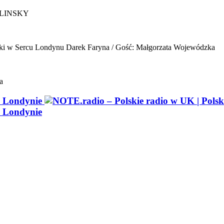
ELINSKY
ki w Sercu Londynu
Darek Faryna / Gość: Małgorzata Wojewódzka
a