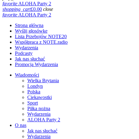
favorite
ALOHA Party 2
shopping_cart
£
0.00
close
favorite
ALOHA Party 2
Strona główna
Wyślij głosówke
Lista Przebojów NOTE20
Współpraca z NOTE.radio
Wydarzenia
Podcasty
Jak nas słuchać
Promocja Wydarzenia
Wiadomości
Wielka Brytania
Londyn
Polska
Ciekawostki
Sport
Piłka nożna
Wydarzenia
ALOHA Party 2
O nas
Jak nas słuchać
Wydarzenia