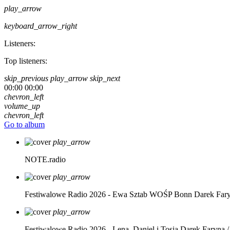
play_arrow
keyboard_arrow_right
Listeners:
Top listeners:
skip_previous
play_arrow
skip_next
00:00
00:00
chevron_left
volume_up
chevron_left
Go to album
play_arrow
NOTE.radio
play_arrow
Festiwalowe Radio 2026 - Ewa Sztab WOŚP Bonn
Darek Far
play_arrow
Festiwalowe Radio 2026 - Lena, Daniel i Tosia
Darek Faryna /