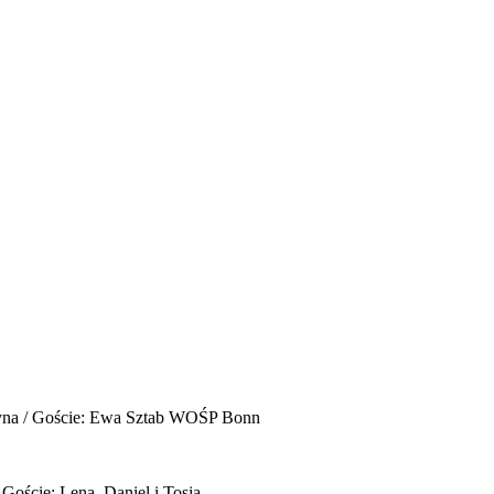
yna / Goście: Ewa Sztab WOŚP Bonn
 Goście: Lena, Daniel i Tosia