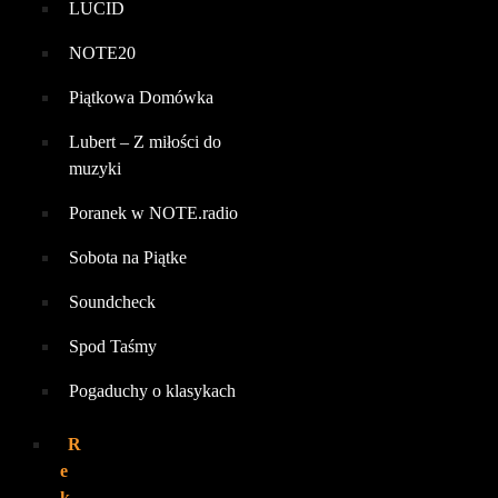
LUCID
NOTE20
Piątkowa Domówka
Lubert – Z miłości do
muzyki
Poranek w NOTE.radio
Sobota na Piątke
Soundcheck
Spod Taśmy
Pogaduchy o klasykach
R
e
k