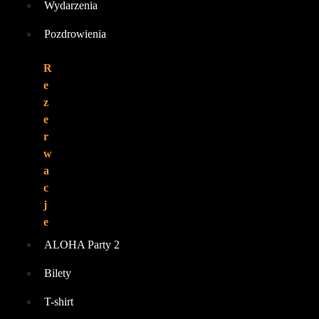
Wydarzenia
Pozdrowienia
R
e
z
e
r
w
a
c
j
e
ALOHA Party 2
Bilety
T-shirt