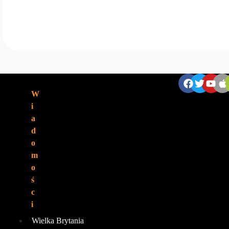
ZNAJDZIESZ NAS:
W
i
a
d
o
m
o
ś
c
i
Wielka Brytania