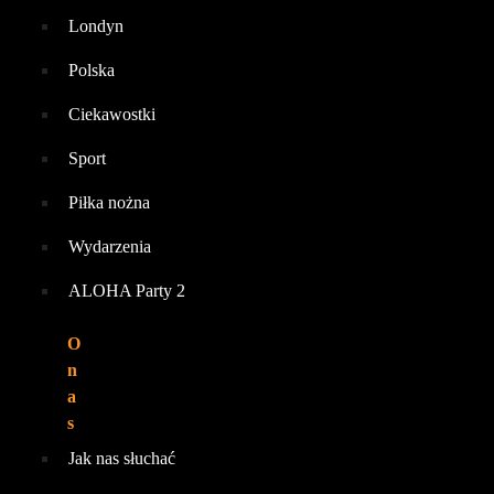
Londyn
Polska
Ciekawostki
Sport
Piłka nożna
Wydarzenia
ALOHA Party 2
O
n
a
s
Jak nas słuchać