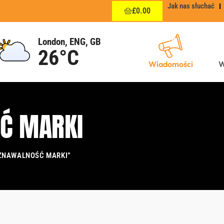
Jak nas słuchać
£
0.00
London, ENG, GB
26°C
Wiadomości
W
Ć MARKI
ZNAWALNOŚĆ MARKI”