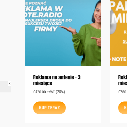
Reklama na antenie – 3
Rekl
miesiące
mie
X
+VAT (20%)
£
420.00
£
780
KUP TERAZ
K