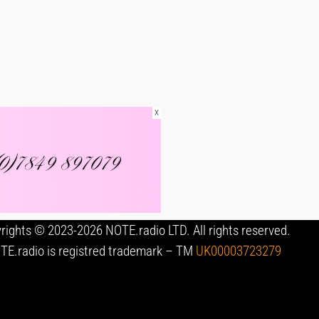
X
rights © 2023-2026 NOTE.radio LTD. All rights reserved.
TE.radio is registred trademark – TM
UK00003723279