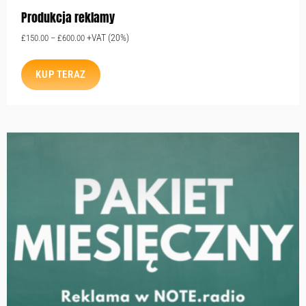
Produkcja reklamy
+VAT (20%)
£
150.00
–
£
600.00
KUP TERAZ