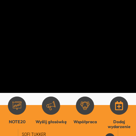
NOTE20
Wyślij głosówkę
Współpraca
Dodaj
wydarzenie
SOFI TUKKER