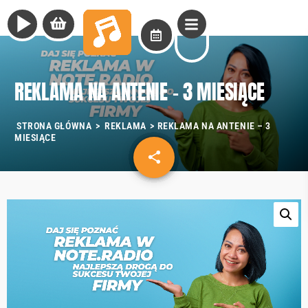
play_arrow
REKLAMA NA ANTENIE – 3 MIESIĄCE
STRONA GŁÓWNA
>
REKLAMA
> REKLAMA NA ANTENIE – 3
MIESIĄCE
share
email