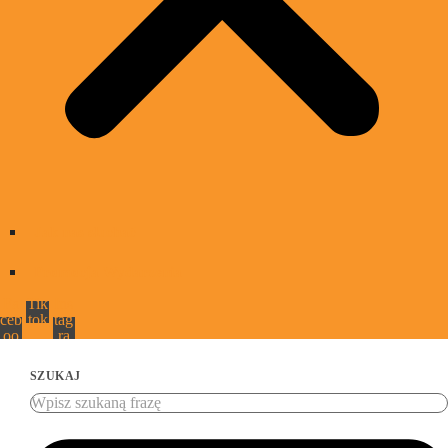
Jak nas słuchać
Promocja Wydarzenia
Fa
Tik
Ins
ceb
tok
tag
oo
ra
k
m
SZUKAJ