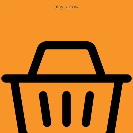
play_arrow
-
£
0.00
0