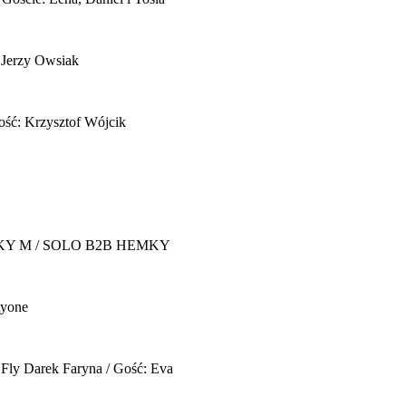
 Jerzy Owsiak
ość: Krzysztof Wójcik
Y M / SOLO B2B HEMKY
yone
 Fly
Darek Faryna / Gość: Eva