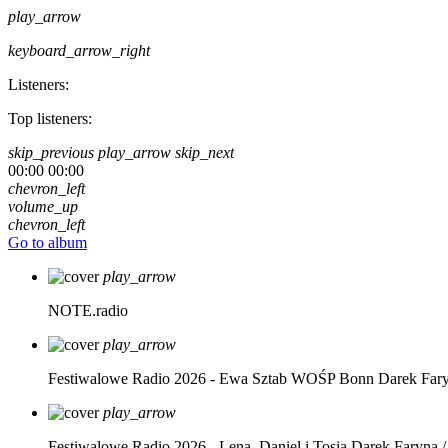
play_arrow
keyboard_arrow_right
Listeners:
Top listeners:
skip_previous
play_arrow
skip_next
00:00
00:00
chevron_left
volume_up
chevron_left
Go to album
play_arrow
NOTE.radio
play_arrow
Festiwalowe Radio 2026 - Ewa Sztab WOŚP Bonn
Darek Far
play_arrow
Festiwalowe Radio 2026 - Lena, Daniel i Tosia
Darek Faryna /