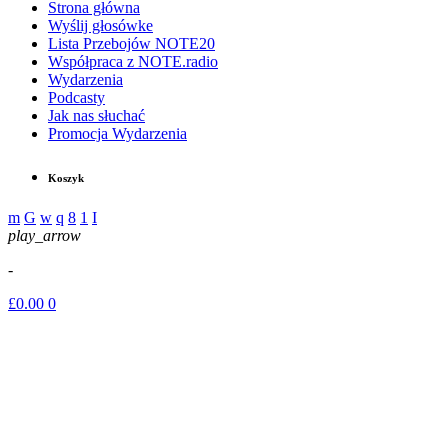
Strona główna
Wyślij głosówke
Lista Przebojów NOTE20
Współpraca z NOTE.radio
Wydarzenia
Podcasty
Jak nas słuchać
Promocja Wydarzenia
Koszyk
play_arrow
-
£
0.00
0