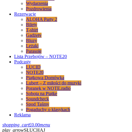
Wydarzenia
Pozdrowienia
Rezerwacje
ALOHA Party 2
Bilety
T-shirt
Gadżety
Bluzy
Leżaki
Parasole
Lista Przebojów – NOTE20
Podcasty
LUCID
NOTE20
Piątkowa Domówka
Lubert – Z miłości do muzyki
Poranek w NOTE.radio
Sobota na Piątke
Soundcheck
Spod Taśmy
Pogaduchy o klasykach
Reklama
shopping_cart
£
0.00
menu
play_arrow
SŁUCHAJ