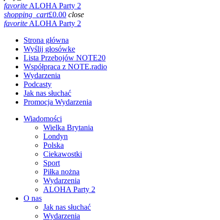
favorite
ALOHA Party 2
shopping_cart
£
0.00
close
favorite
ALOHA Party 2
Strona główna
Wyślij głosówke
Lista Przebojów NOTE20
Współpraca z NOTE.radio
Wydarzenia
Podcasty
Jak nas słuchać
Promocja Wydarzenia
Wiadomości
Wielka Brytania
Londyn
Polska
Ciekawostki
Sport
Piłka nożna
Wydarzenia
ALOHA Party 2
O nas
Jak nas słuchać
Wydarzenia