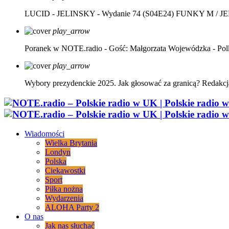
LUCID - JELINSKY - Wydanie 74 (S04E24)
FUNKY M / J
play_arrow
Poranek w NOTE.radio - Gość: Małgorzata Wojewódzka - Pol
play_arrow
Wybory prezydenckie 2025. Jak głosować za granicą?
Redakcj
Wiadomości
Wielka Brytania
Londyn
Polska
Ciekawostki
Sport
Piłka nożna
Wydarzenia
ALOHA Party 2
O nas
Jak nas słuchać