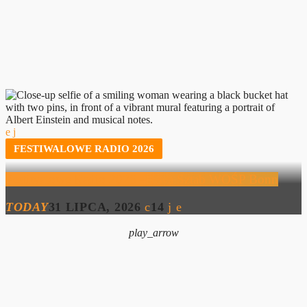
FESTIWALOWE RADIO 2026
Festiwalowe Radio 2026 – Ewa Sztab WOŚP Bonn
TODAY
31 LIPCA, 2026
14
play_arrow