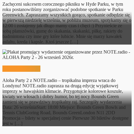
Zachęceni sukcesem corocznego pikniku w Hyde Parku, w tym
roku postanowiliśmy zorganizować podobne spotkanie w Parku
Greenwich. Zapraszamy wszystkich gorąco, spotkanie odbędzie się
w pierwszą niedzielę września, w pobliżu muzeum, spotykamy się o
12:00 i zostajemy jak długo mamy czas i chęci :) Przynieście ze
sobą planszówki, gumę do skakania, skakanki, piłkę, rakiety do
badmintona czy inne gry które lubicie. Mnie się marzy kawałek
asfaltu, kreda i kapsle. Ktoś jeszcze […]
ALOHA Party 2
Aloha Party 2 z NOTE.radio – tropikalna impreza wraca do
Londynu! NOTE.radio zaprasza na drugą edycję wyjątkowej
imprezy w hawajskim klimacie. Przygotujcie kolorowe koszule,
kwiaty we włosach i dobry humor, bo tej nocy Bounds Green
zamieni się w prawdziwy tropikalny raj. Szczegóły wydarzenia
Data: 26 wrześniaStart: 18:00 Miejsce: Bounds Green Bowls and
Tennis ClubGoring Road, Bounds GreenLondon N11 2DD
Promocja – bilety w specjalnej cenie Pierwsze 30 biletów dostępne
jest w […]