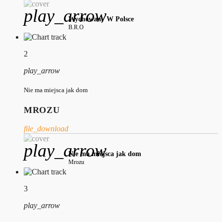
play_arrow
Wychowany W Polsce
B.R.O
2
play_arrow
Nie ma miejsca jak dom
MROZU
file_download
play_arrow
Nie ma miejsca jak dom
Mrozu
3
play_arrow