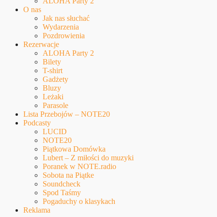
ALOHA Party 2
O nas
Jak nas słuchać
Wydarzenia
Pozdrowienia
Rezerwacje
ALOHA Party 2
Bilety
T-shirt
Gadżety
Bluzy
Leżaki
Parasole
Lista Przebojów – NOTE20
Podcasty
LUCID
NOTE20
Piątkowa Domówka
Lubert – Z miłości do muzyki
Poranek w NOTE.radio
Sobota na Piątke
Soundcheck
Spod Taśmy
Pogaduchy o klasykach
Reklama