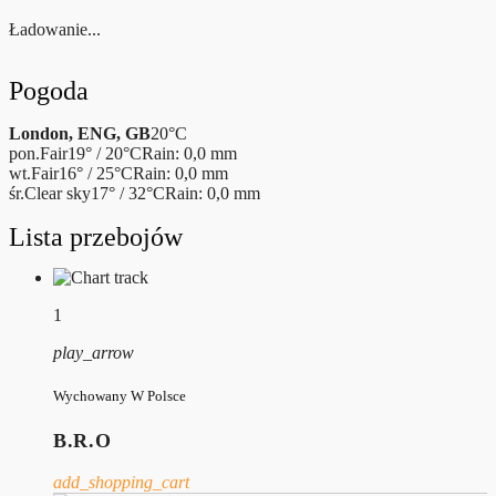
Ładowanie...
Pogoda
London, ENG, GB
20°C
pon.
Fair
19° / 20°C
Rain: 0,0 mm
wt.
Fair
16° / 25°C
Rain: 0,0 mm
śr.
Clear sky
17° / 32°C
Rain: 0,0 mm
Lista przebojów
1
play_arrow
Wychowany W Polsce
B.R.O
add_shopping_cart