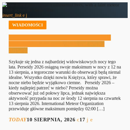
insert_link
WIADOMOŚCI
Nawet 100 „spadających gwiazd” na godzinę!
Perseidy 2026 rozświetlą niebo nad Wielką
Brytanią
Szykuje się jedna z najbardziej widowiskowych nocy tego
lata. Perseidy 2026 osiągną swoje maksimum w nocy z 12 na
13 sierpnia, a tegoroczne warunki do obserwacji będą niemal
idealne. Wszystko dzięki nowiu Księżyca, który sprawi, że
nocne niebo będzie wyjątkowo ciemne. Perseidy 2026 –
kiedy najlepiej patrzeć w niebo? Perseidy można
obserwować już od połowy lipca, jednak największa
aktywność przypada na noc ze środy 12 sierpnia na czwartek
13 sierpnia 2026. International Meteor Organization
przewiduje główne maksimum pomiędzy 02:00 […]
TODAY
10 SIERPNIA, 2026
17