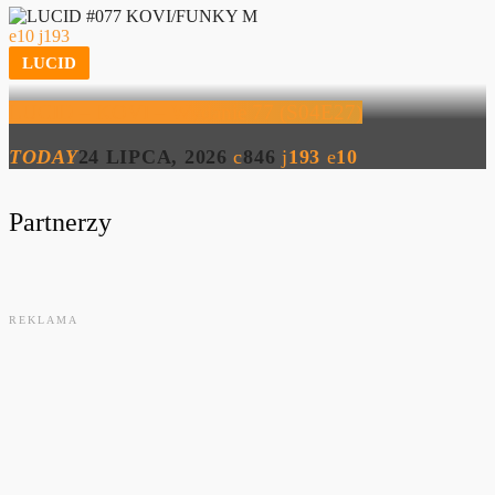
10
193
LUCID
LUCID – KOVI – Wydanie 77 (S04E27)
TODAY
24 LIPCA, 2026
846
193
10
Partnerzy