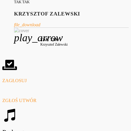
TAK TAK
KRZYSZTOF ZALEWSKI
file_download
play_arrow
TAK TAK
Krzysztof Zalewski
ZAGŁOSUJ
ZGŁOŚ UTWÓR