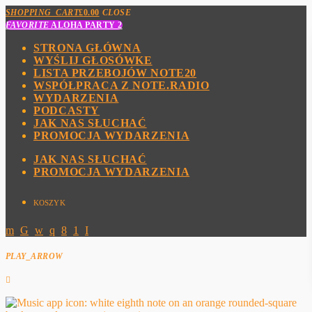
SHOPPING_CART
£
0.00
CLOSE
FAVORITE
ALOHA PARTY 2
STRONA GŁÓWNA
WYŚLIJ GŁOSÓWKE
LISTA PRZEBOJÓW NOTE20
WSPÓŁPRACA Z NOTE.RADIO
WYDARZENIA
PODCASTY
JAK NAS SŁUCHAĆ
PROMOCJA WYDARZENIA
JAK NAS SŁUCHAĆ
PROMOCJA WYDARZENIA
KOSZYK
PLAY_ARROW