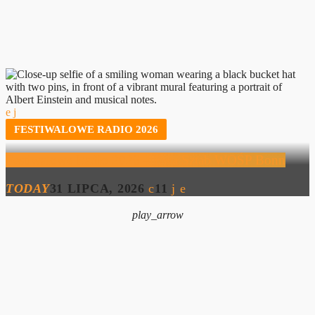
FESTIWALOWE RADIO 2026
Festiwalowe Radio 2026 – Ewa Sztab WOŚP Bonn
TODAY
31 LIPCA, 2026
11
play_arrow