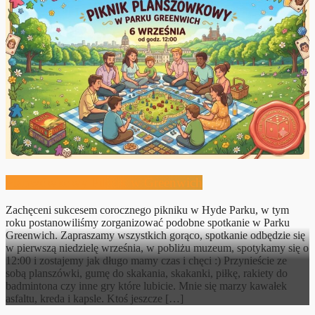
Planszówkowy Piknik w Greenwich
Zachęceni sukcesem corocznego pikniku w Hyde Parku, w tym
roku postanowiliśmy zorganizować podobne spotkanie w Parku
Greenwich. Zapraszamy wszystkich gorąco, spotkanie odbędzie się
w pierwszą niedzielę września, w pobliżu muzeum, spotykamy się o
12:00 i zostajemy jak długo mamy czas i chęci :) Przynieście ze
sobą planszówki, gumę do skakania, skakanki, piłkę, rakiety do
badmintona czy inne gry które lubicie. Mnie się marzy kawałek
asfaltu, kreda i kapsle. Ktoś jeszcze […]