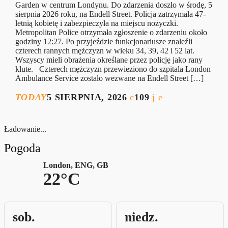
Garden w centrum Londynu. Do zdarzenia doszło w środę, 5
sierpnia 2026 roku, na Endell Street. Policja zatrzymała 47-
letnią kobietę i zabezpieczyła na miejscu nożyczki.
Metropolitan Police otrzymała zgłoszenie o zdarzeniu około
godziny 12:27. Po przyjeździe funkcjonariusze znaleźli
czterech rannych mężczyzn w wieku 34, 39, 42 i 52 lat.
Wszyscy mieli obrażenia określane przez policję jako rany
kłute. Czterech mężczyzn przewieziono do szpitala London
Ambulance Service zostało wezwane na Endell Street […]
TODAY
5 SIERPNIA, 2026
109
Ładowanie...
Pogoda
London, ENG, GB
22°C
sob.
niedz.