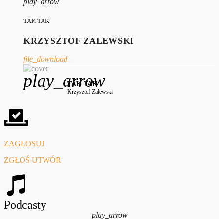
play_arrow
TAK TAK
KRZYSZTOF ZALEWSKI
file_download
play_arrow
TAK TAK
Krzysztof Zalewski
ZAGŁOSUJ
ZGŁOŚ UTWÓR
Podcasty
play_arrow