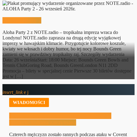
ALOHA Party 2
Aloha Party 2 z NOTE.radio – tropikalna impreza wraca do
Londynu! NOTE.radio zaprasza na drugą edycję wyjątkowej
imprezy w hawajskim klimacie. Przygotujcie kolorowe koszule,
kwiaty we włosach i dobry humor, bo tej nocy Bounds Green
zamieni się w prawdziwy tropikalny raj. Szczegóły wydarzenia
Data: 26 wrześniaStart: 18:00 Miejsce: Bounds Green Bowls and
Tennis ClubGoring Road, Bounds GreenLondon N11 2DD
Promocja – bilety w specjalnej cenie Pierwsze 30 biletów dostępne
jest w […]
insert_link
WIADOMOŚCI
Atak w Covent Garden. Czterech mężczyzn
rannych, kobieta zatrzymana
Czterech mężczyzn zostało rannych podczas ataku w Covent