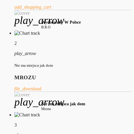
add_shopping_cart
play_arrow
Wychowany W Polsce
B.R.O
2
play_arrow
Nie ma miejsca jak dom
MROZU
file_download
play_arrow
Nie ma miejsca jak dom
Mrozu
3