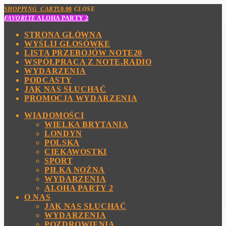
SHOPPING_CART
£
0.00
CLOSE
FAVORITE
ALOHA PARTY 2
STRONA GŁÓWNA
WYŚLIJ GŁOSÓWKE
LISTA PRZEBOJÓW NOTE20
WSPÓŁPRACA Z NOTE.RADIO
WYDARZENIA
PODCASTY
JAK NAS SŁUCHAĆ
PROMOCJA WYDARZENIA
WIADOMOŚCI
WIELKA BRYTANIA
LONDYN
POLSKA
CIEKAWOSTKI
SPORT
PIŁKA NOŻNA
WYDARZENIA
ALOHA PARTY 2
O NAS
JAK NAS SŁUCHAĆ
WYDARZENIA
POZDROWIENIA