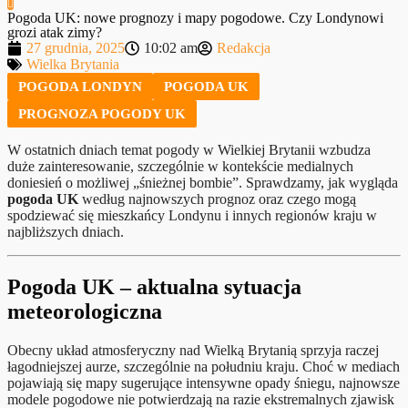
Pogoda UK: nowe prognozy i mapy pogodowe. Czy Londynowi
grozi atak zimy?
27 grudnia, 2025
10:02 am
Redakcja
Wielka Brytania
POGODA LONDYN
POGODA UK
PROGNOZA POGODY UK
W ostatnich dniach temat pogody w Wielkiej Brytanii wzbudza
duże zainteresowanie, szczególnie w kontekście medialnych
doniesień o możliwej „śnieżnej bombie”. Sprawdzamy, jak wygląda
pogoda UK
według najnowszych prognoz oraz czego mogą
spodziewać się mieszkańcy Londynu i innych regionów kraju w
najbliższych dniach.
Pogoda UK – aktualna sytuacja
meteorologiczna
Obecny układ atmosferyczny nad Wielką Brytanią sprzyja raczej
łagodniejszej aurze, szczególnie na południu kraju. Choć w mediach
pojawiają się mapy sugerujące intensywne opady śniegu, najnowsze
modele pogodowe nie potwierdzają na razie ekstremalnych zjawisk