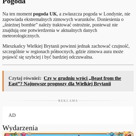
Pogoda
Na ten moment
pogoda UK
, a zwłaszcza pogoda w Londynie, nie
zapowiada ekstremalnych zimowych warunków. Doniesienia o
„śnieżnej bombie” należy traktować ostrożnie, ponieważ nie
znajdują one potwierdzenia w aktualnych danych
meteorologicznych.
Mieszkańcy Wielkiej Brytanii powinni jednak zachować czujność,
szczególnie w regionach północnych, gdzie zimowa aura może
pojawić się szybciej i być bardziej odczuwalna.
Czytaj również:
Czy w grudniu wróci „Beast from the
East”? Najnowsze prognozy dla Wielkiej Brytanii
REKLAMA
AD
Wydarzenia