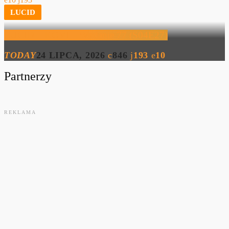
LUCID
LUCID – KOVI – Wydanie 77 (S04E27)
TODAY
24 LIPCA, 2026
846
193
10
Partnerzy