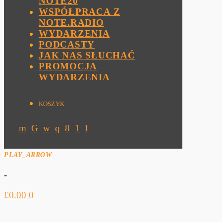
NOTE20
WSPÓŁPRACA Z
NOTE.RADIO
WYDARZENIA
PODCASTY
JAK NAS SŁUCHAĆ
PROMOCJA
WYDARZENIA
KOSZYK
PLAY_ARROW
-
£
0.00
0