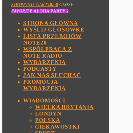
SHOPPING_CART
£
0.00
CLOSE
FAVORITE
ALOHA PARTY 2
STRONA GŁÓWNA
WYŚLIJ GŁOSÓWKE
LISTA PRZEBOJÓW
NOTE20
WSPÓŁPRACA Z
NOTE.RADIO
WYDARZENIA
PODCASTY
JAK NAS SŁUCHAĆ
PROMOCJA
WYDARZENIA
WIADOMOŚCI
WIELKA BRYTANIA
LONDYN
POLSKA
CIEKAWOSTKI