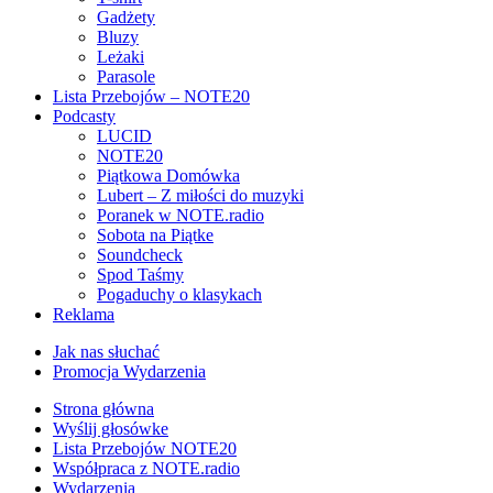
Gadżety
Bluzy
Leżaki
Parasole
Lista Przebojów – NOTE20
Podcasty
LUCID
NOTE20
Piątkowa Domówka
Lubert – Z miłości do muzyki
Poranek w NOTE.radio
Sobota na Piątke
Soundcheck
Spod Taśmy
Pogaduchy o klasykach
Reklama
Jak nas słuchać
Promocja Wydarzenia
Strona główna
Wyślij głosówke
Lista Przebojów NOTE20
Współpraca z NOTE.radio
Wydarzenia