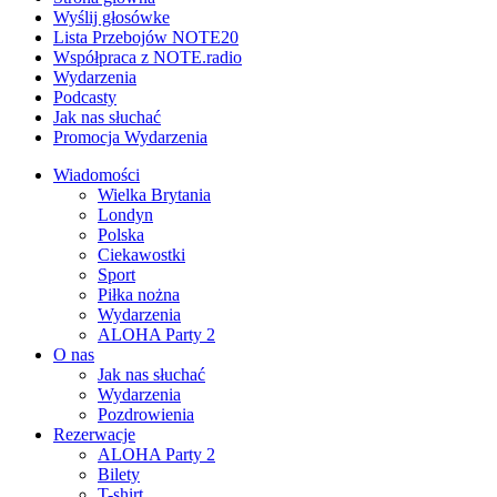
Wyślij głosówke
Lista Przebojów NOTE20
Współpraca z NOTE.radio
Wydarzenia
Podcasty
Jak nas słuchać
Promocja Wydarzenia
Wiadomości
Wielka Brytania
Londyn
Polska
Ciekawostki
Sport
Piłka nożna
Wydarzenia
ALOHA Party 2
O nas
Jak nas słuchać
Wydarzenia
Pozdrowienia
Rezerwacje
ALOHA Party 2
Bilety
T-shirt