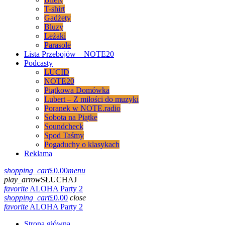
T-shirt
Gadżety
Bluzy
Leżaki
Parasole
Lista Przebojów – NOTE20
Podcasty
LUCID
NOTE20
Piątkowa Domówka
Lubert – Z miłości do muzyki
Poranek w NOTE.radio
Sobota na Piątke
Soundcheck
Spod Taśmy
Pogaduchy o klasykach
Reklama
shopping_cart
£
0.00
menu
play_arrow
SŁUCHAJ
favorite
ALOHA Party 2
shopping_cart
£
0.00
close
favorite
ALOHA Party 2
Strona główna