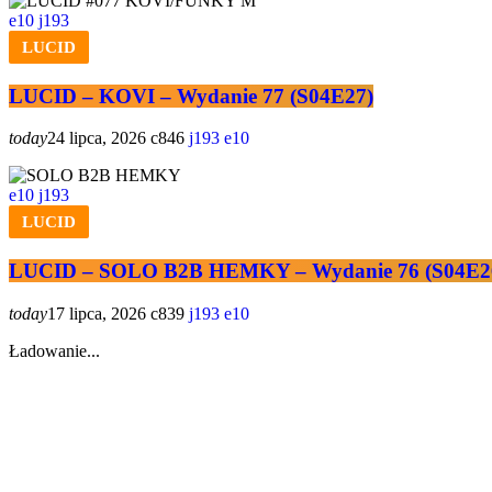
10
193
LUCID
LUCID – KOVI – Wydanie 77 (S04E27)
today
24 lipca, 2026
846
193
10
10
193
LUCID
LUCID – SOLO B2B HEMKY – Wydanie 76 (S04E2
today
17 lipca, 2026
839
193
10
Ładowanie...