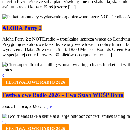
chęci :) Przynieście ze sobą planszówki, gumę do skakania, skakanki,
asfaltu, kreda i kapsle. Ktoś jeszcze […]
ALOHA Party 2
Aloha Party 2 z NOTE.radio – tropikalna impreza wraca do Londynu
Przygotujcie kolorowe koszule, kwiaty we włosach i dobry humor, bo
wydarzenia Data: 26 wrześniaStart: 18:00 Miejsce: Bounds Green
w specjalnej cenie Pierwsze 30 biletów dostępne jest w […]
FESTIWALOWE RADIO 2026
Festiwalowe Radio 2026 – Ewa Sztab WOŚP Bonn
today
31 lipca, 2026
13
FESTIWALOWE RADIO 2026