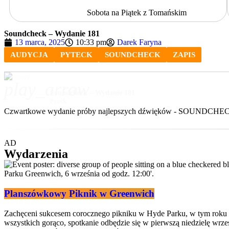
Sobota na Piątek z Tomańskim
Soundcheck – Wydanie 181
13 marca, 2025
10:33 pm
Darek Faryna
AUDYCJA
PYTECK
SOUNDCHECK
ZAPIS
play_arrow
Soundcheck – Wydanie 181
Pyteck
Czwartkowe wydanie próby najlepszych dźwięków - SOUNDCHECK
AD
Wydarzenia
Planszówkowy Piknik w Greenwich
Zachęceni sukcesem corocznego pikniku w Hyde Parku, w tym roku
wszystkich gorąco, spotkanie odbędzie się w pierwszą niedzielę wrz