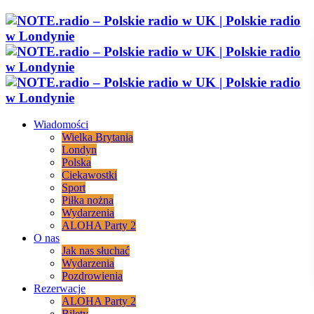
Wiadomości
Wielka Brytania
Londyn
Polska
Ciekawostki
Sport
Piłka nożna
Wydarzenia
ALOHA Party 2
O nas
Jak nas słuchać
Wydarzenia
Pozdrowienia
Rezerwacje
ALOHA Party 2
Bilety