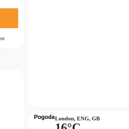
cesz
Pogoda
London, ENG, GB
16°C