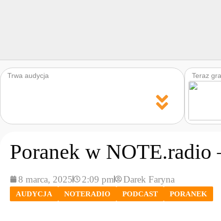
Trwa audycja
Teraz gr
Poranek w NOTE.radio 
8 marca, 2025
2:09 pm
Darek Faryna
AUDYCJA
NOTERADIO
PODCAST
PORANEK