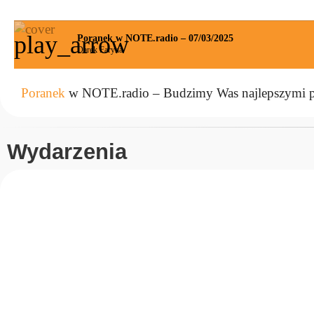
play_arrow
Poranek w NOTE.radio – 07/03/2025
Darek Faryna
Poranek
w NOTE.radio – Budzimy Was najlepszymi p
Wydarzenia