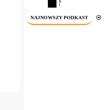
K
I
NAJNOWSZY PODKAST
6
839