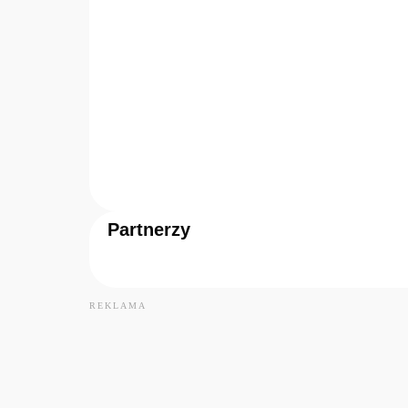
FESTIWALOWE RADIO 2026
Festiwalowe Radio 2026 – Ewa S
Bonn
Partnerzy