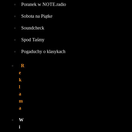
Poranek w NOTE.radio
Sobota na Piątke
Soundcheck
Spod Taśmy
Pogaduchy o klasykach
R
e
k
l
a
m
a
W
i