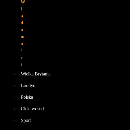
W
NAS:
i
a
d
o
m
o
ś
c
i
Wielka Brytania
Londyn
Polska
Ciekawostki
Sport