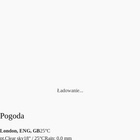
LUCID
LUCID – SOLO B2B HEMKY – Wydanie 76
(S04E26)
today
17 LIPCA, 2026
839
193
10
Ładowanie...
Pogoda
London, ENG, GB
25°C
pt.
Clear sky
18° / 25°C
Rain: 0,0 mm