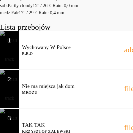
sob.
Partly cloudy
15° / 26°C
Rain: 0,0 mm
niedz.
Fair
17° / 29°C
Rain: 0,4 mm
Lista przebojów
1
Wychowany W Polsce
ad
B.R.O
2
Nie ma miejsca jak dom
fi
MROZU
3
TAK TAK
fi
KRZYSZTOF ZALEWSKI