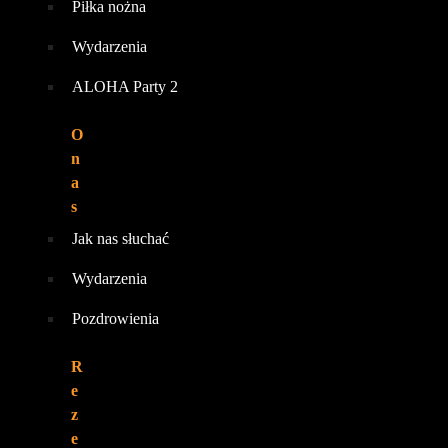
Piłka nożna
Wydarzenia
ALOHA Party 2
O
n
a
s
Jak nas słuchać
Wydarzenia
Pozdrowienia
R
e
z
e