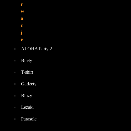
r
w
a
c
j
e
ALOHA Party 2
Bilety
T-shirt
Gadżety
Bluzy
Leżaki
Parasole