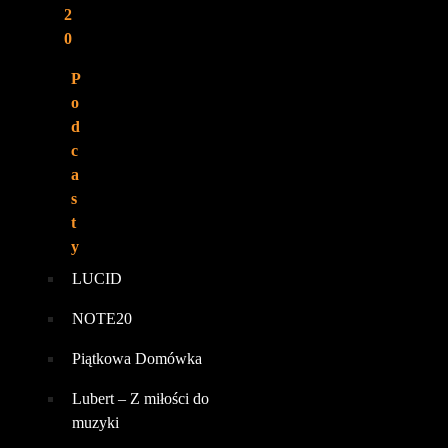
2
0
P
o
d
c
a
s
t
y
LUCID
NOTE20
Piątkowa Domówka
Lubert – Z miłości do
muzyki