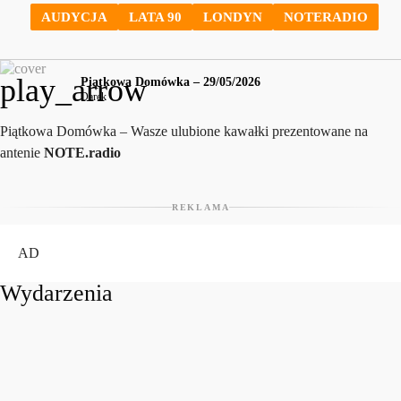
AUDYCJA
LATA 90
LONDYN
NOTERADIO
play_arrow
Piątkowa Domówka – 29/05/2026
Darek
Piątkowa Domówka – Wasze ulubione kawałki prezentowane na
antenie
NOTE.radio
REKLAMA
AD
Wydarzenia