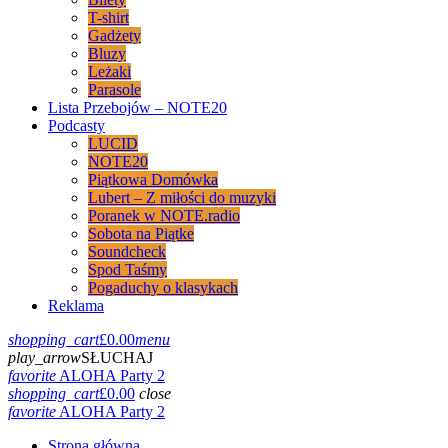
T-shirt
Gadżety
Bluzy
Leżaki
Parasole
Lista Przebojów – NOTE20
Podcasty
LUCID
NOTE20
Piątkowa Domówka
Lubert – Z miłości do muzyki
Poranek w NOTE.radio
Sobota na Piątke
Soundcheck
Spod Taśmy
Pogaduchy o klasykach
Reklama
shopping_cart
£
0.00
menu
play_arrow
SŁUCHAJ
favorite
ALOHA Party 2
shopping_cart
£
0.00
close
favorite
ALOHA Party 2
Strona główna