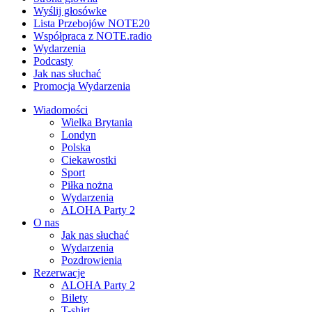
Wyślij głosówke
Lista Przebojów NOTE20
Współpraca z NOTE.radio
Wydarzenia
Podcasty
Jak nas słuchać
Promocja Wydarzenia
Wiadomości
Wielka Brytania
Londyn
Polska
Ciekawostki
Sport
Piłka nożna
Wydarzenia
ALOHA Party 2
O nas
Jak nas słuchać
Wydarzenia
Pozdrowienia
Rezerwacje
ALOHA Party 2
Bilety
T-shirt