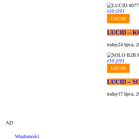
10
193
LUCID
LUCID – KO
today
24 lipca, 
10
193
LUCID
LUCID – SO
today
17 lipca, 
AD
Wiadomości