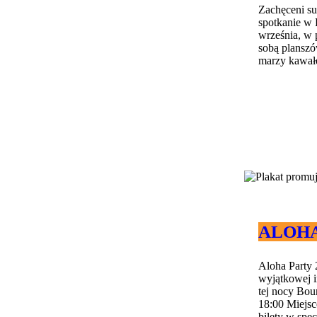
Zachęceni s
spotkanie w 
września, w 
sobą planszów
marzy kawałek
ALOHA 
Aloha Party 
wyjątkowej i
tej nocy Bou
18:00 Miejs
bilety w spec