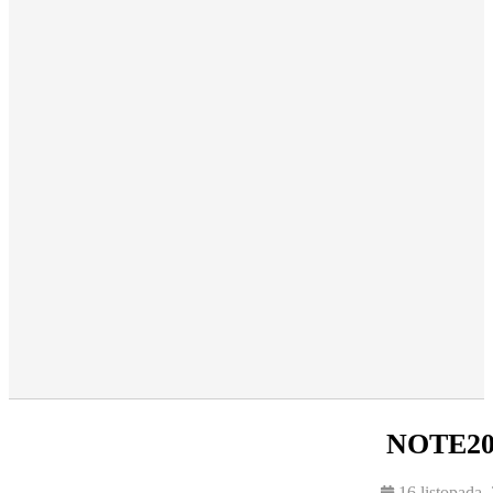
NOTE20 
16 listopada,