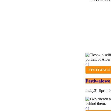
FESTIWALO
Festiwalow
today
31 lipca, 