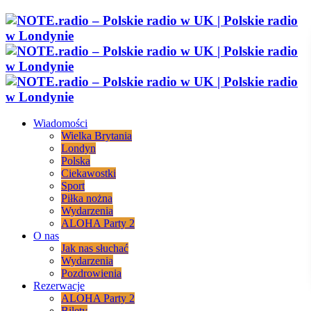
Wiadomości
Wielka Brytania
Londyn
Polska
Ciekawostki
Sport
Piłka nożna
Wydarzenia
ALOHA Party 2
O nas
Jak nas słuchać
Wydarzenia
Pozdrowienia
Rezerwacje
ALOHA Party 2
Bilety