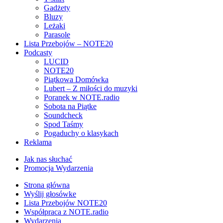
Gadżety
Bluzy
Leżaki
Parasole
Lista Przebojów – NOTE20
Podcasty
LUCID
NOTE20
Piątkowa Domówka
Lubert – Z miłości do muzyki
Poranek w NOTE.radio
Sobota na Piątke
Soundcheck
Spod Taśmy
Pogaduchy o klasykach
Reklama
Jak nas słuchać
Promocja Wydarzenia
Strona główna
Wyślij głosówke
Lista Przebojów NOTE20
Współpraca z NOTE.radio
Wydarzenia