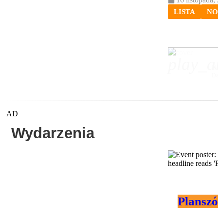
LISTA
NO
play_a
NO
Da
AD
Wydarzenia
Plansz